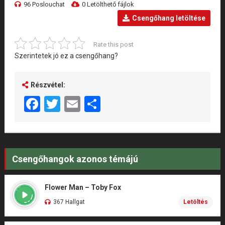
96 Poslouchat
0 Letölthető fájlok
Csengőhang letöltése
Rate this post
Szerintetek jó ez a csengőhang?
Részvétel:
Facebook
Twitter
Email
Share
Csengőhangok azonos témájú
Flower Man – Toby Fox
367 Hallgat
Letöltés