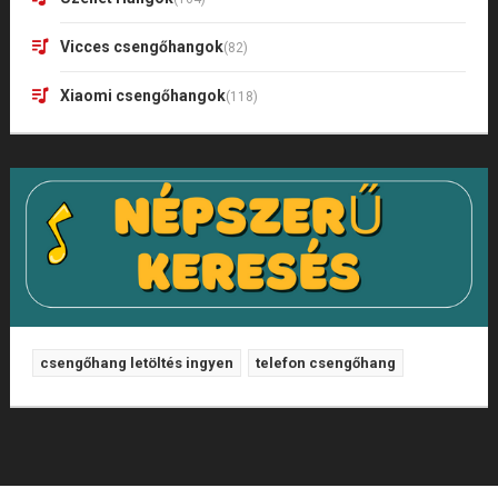
Vicces csengőhangok
(82)
Xiaomi csengőhangok
(118)
csengőhang letöltés ingyen
telefon csengőhang