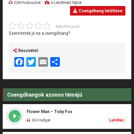
228 Poslouchat
0 Letölthető fájlok
Csengőhang letöltése
Rate this post
Szerintetek jó ez a csengőhang?
Részvétel:
Facebook
Twitter
Email
Share
Csengőhangok azonos témájú
Flower Man – Toby Fox
363 Hallgat
Letöltés