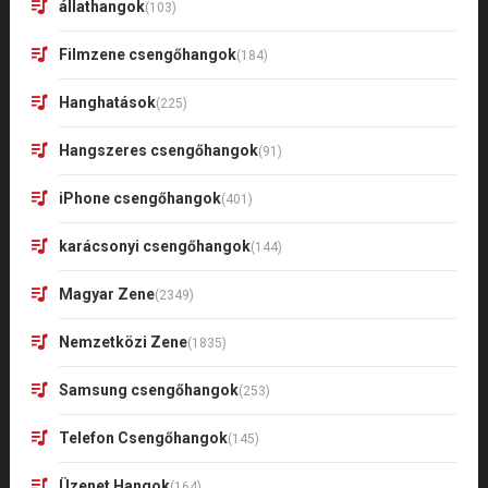
állathangok
(103)
Filmzene csengőhangok
(184)
Hanghatások
(225)
Hangszeres csengőhangok
(91)
iPhone csengőhangok
(401)
karácsonyi csengőhangok
(144)
Magyar Zene
(2349)
Nemzetközi Zene
(1835)
Samsung csengőhangok
(253)
Telefon Csengőhangok
(145)
Üzenet Hangok
(164)