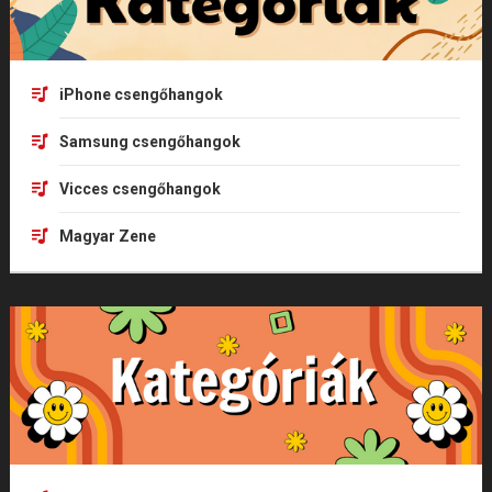
iPhone csengőhangok
Samsung csengőhangok
Vicces csengőhangok
Magyar Zene