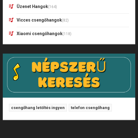
Üzenet Hangok
(164)
Vicces csengőhangok
(82)
Xiaomi csengőhangok
(118)
csengőhang letöltés ingyen
telefon csengőhang