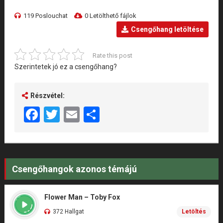
119 Poslouchat
0 Letölthető fájlok
Csengőhang letöltése
Rate this post
Szerintetek jó ez a csengőhang?
Részvétel:
Facebook
Twitter
Email
Share
Csengőhangok azonos témájú
Flower Man – Toby Fox
372 Hallgat
Letöltés