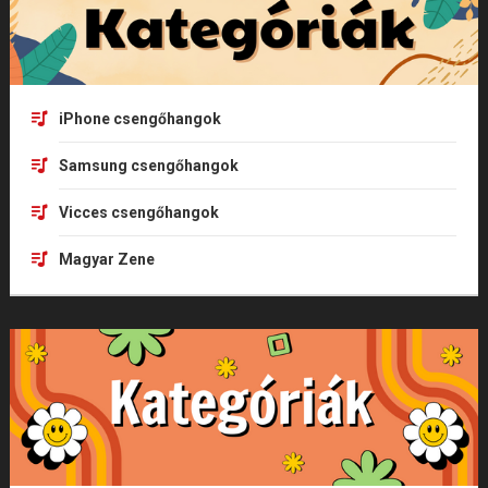
iPhone csengőhangok
Samsung csengőhangok
Vicces csengőhangok
Magyar Zene