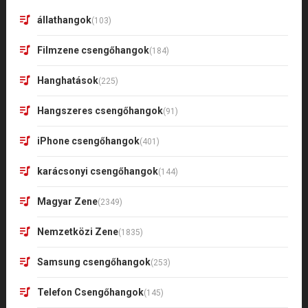
állathangok
(103)
Filmzene csengőhangok
(184)
Hanghatások
(225)
Hangszeres csengőhangok
(91)
iPhone csengőhangok
(401)
karácsonyi csengőhangok
(144)
Magyar Zene
(2349)
Nemzetközi Zene
(1835)
Samsung csengőhangok
(253)
Telefon Csengőhangok
(145)