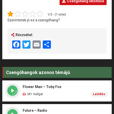
Csengőhang letöltése
1/5 - (1 vote)
Szerintetek jó ez a csengőhang?
Részvétel:
Facebook
Twitter
Email
Share
Csengőhangok azonos témájú
Flower Man – Toby Fox
381 Hallgat
Letöltés
Future – Radio