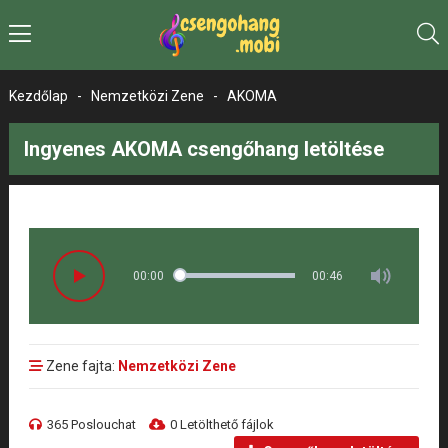
Kezdőlap
-
Nemzetközi Zene
-
AKOMA
Ingyenes AKOMA csengőhang letöltése
00:00
00:46
Zene fajta:
Nemzetközi Zene
365 Poslouchat
0 Letölthető fájlok