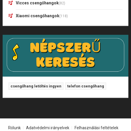
Vicces csengőhangok
(82)
Xiaomi csengőhangok
(118)
csengőhang letöltés ingyen
telefon csengőhang
Rólunk
Adatvédelmi irányelvek
Felhasználási feltételek