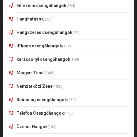
Filmzene csengőhangok
(184)
Hanghatások
(225)
Hangszeres csengőhangok
(91)
iPhone csengőhangok
(401)
karácsonyi csengőhangok
(144)
Magyar Zene
(2349)
Nemzetközi Zene
(1835)
Samsung csengőhangok
(253)
Telefon Csengőhangok
(145)
Üzenet Hangok
(164)