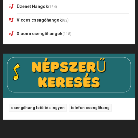
Üzenet Hangok
(164)
Vicces csengőhangok
(82)
Xiaomi csengőhangok
(118)
csengőhang letöltés ingyen
telefon csengőhang