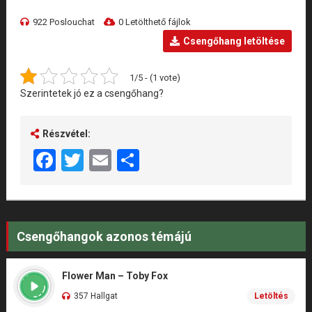
922 Poslouchat
0 Letölthető fájlok
Csengőhang letöltése
1/5 - (1 vote)
Szerintetek jó ez a csengőhang?
Részvétel:
Facebook
Twitter
Email
Share
Csengőhangok azonos témájú
Flower Man – Toby Fox
357 Hallgat
Letöltés