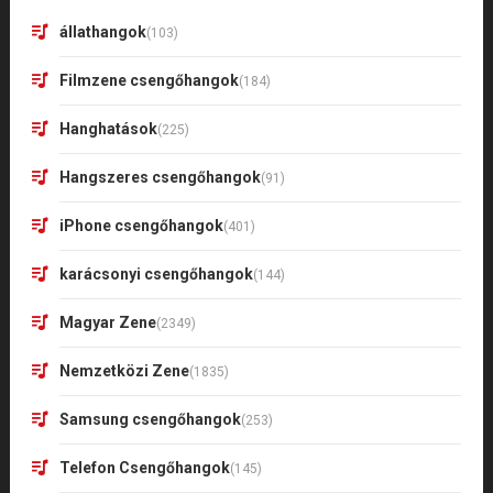
állathangok
(103)
Filmzene csengőhangok
(184)
Hanghatások
(225)
Hangszeres csengőhangok
(91)
iPhone csengőhangok
(401)
karácsonyi csengőhangok
(144)
Magyar Zene
(2349)
Nemzetközi Zene
(1835)
Samsung csengőhangok
(253)
Telefon Csengőhangok
(145)