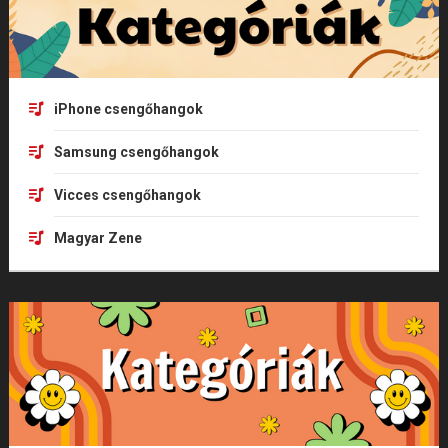
iPhone csengőhangok
Samsung csengőhangok
Vicces csengőhangok
Magyar Zene