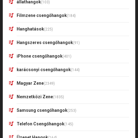
állathangok
(103)
Filmzene csengőhangok
(184)
Hanghatások
(225)
Hangszeres csengőhangok
(91)
iPhone csengőhangok
(401)
karácsonyi csengőhangok
(144)
Magyar Zene
(2349)
Nemzetközi Zene
(1835)
Samsung csengőhangok
(253)
Telefon Csengőhangok
(145)
Üzenet Hangok
(164)