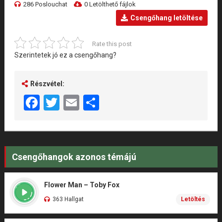
286 Poslouchat
0 Letölthető fájlok
Csengőhang letöltése
Rate this post
Szerintetek jó ez a csengőhang?
Részvétel:
Facebook
Twitter
Email
Share
Csengőhangok azonos témájú
Flower Man – Toby Fox
363 Hallgat
Letöltés