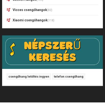
Vicces csengőhangok
(82)
Xiaomi csengőhangok
(118)
csengőhang letöltés ingyen
telefon csengőhang