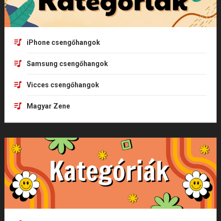
iPhone csengőhangok
Samsung csengőhangok
Vicces csengőhangok
Magyar Zene