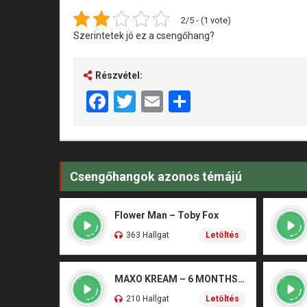
2/5 - (1 vote)
Szerintetek jó ez a csengőhang?
Részvétel:
Facebook
Twitter
Email
Share
Csengőhangok azonos témájú
Flower Man – Toby Fox
363 Hallgat
Letöltés
MAXO KREAM – 6 MONTHS CLEAN
210 Hallgat
Letöltés