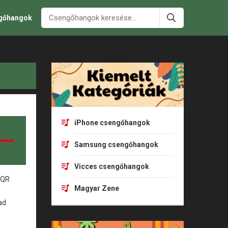
ngőhangok
iPhone csengőhangok
Samsung csengőhangok
Vicces csengőhangok
Magyar Zene