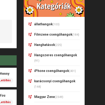
állathangok
(103)
Filmzene csengőhangok
(184)
Hanghatások
(225)
Hangszeres csengőhangok
(91)
iPhone csengőhangok
(401)
 Henny
Letöltés
karácsonyi csengőhangok
(144)
 You
Magyar Zene
(2349)
Letöltés