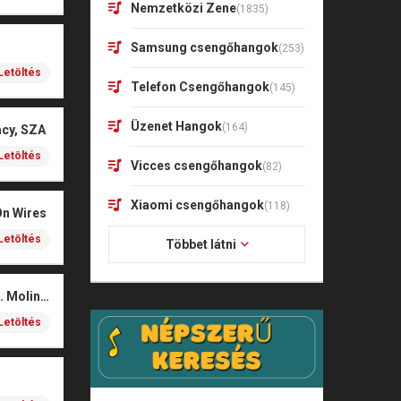
Nemzetközi Zene
(1835)
Samsung csengőhangok
(253)
Letöltés
Telefon Csengőhangok
(145)
Üzenet Hangok
(164)
acy, SZA
Letöltés
Vicces csengőhangok
(82)
Xiaomi csengőhangok
(118)
On Wires
Letöltés
Többet látni
Coals – Traces (feat. Molina)
Letöltés