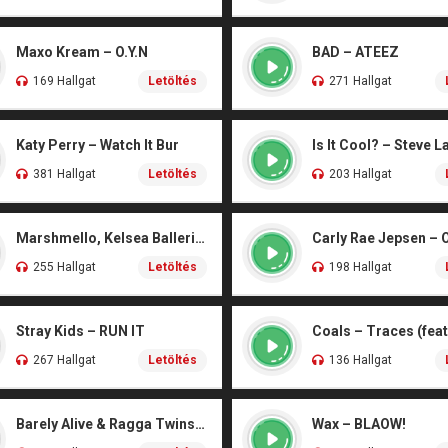
Maxo Kream – O.Y.N
BAD – ATEEZ
169 Hallgat
Letöltés
271 Hallgat
Katy Perry – Watch It Bur
Is It Cool? – Steve L
381 Hallgat
Letöltés
203 Hallgat
Marshmello, Kelsea Ballerini – Another Drink
Carly Rae Jepsen – 
255 Hallgat
Letöltés
198 Hallgat
Stray Kids – RUN IT
267 Hallgat
Letöltés
136 Hallgat
Barely Alive & Ragga Twins – We Set It
Wax – BLAOW!