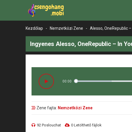
Kezdőlap
-
Nemzetközi Zene
-
Alesso, OneRepublic – 
Ingyenes Alesso, OneRepublic – In Yo
00:00
Zene fajta:
Nemzetközi Zene
92 Poslouchat
0 Letölthető fájlok