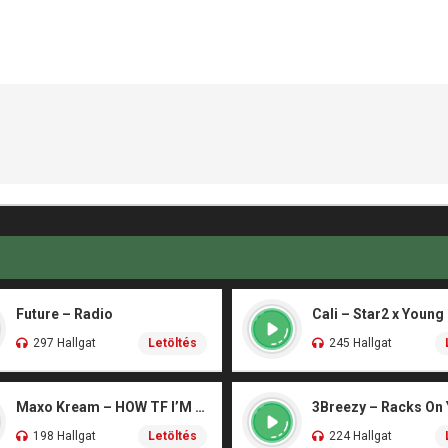
Future – Radio
Cali – Star2 x Young
297 Hallgat
Letöltés
245 Hallgat
Maxo Kream – HOW TF I’M LUCKY
3Breezy – Racks On
198 Hallgat
Letöltés
224 Hallgat