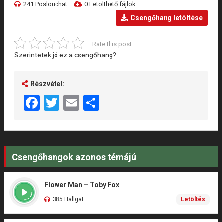
241 Poslouchat
0 Letölthető fájlok
Csengőhang letöltése
Rate this post
Szerintetek jó ez a csengőhang?
Részvétel:
Facebook
Twitter
Email
Share
Csengőhangok azonos témájú
Flower Man – Toby Fox
385 Hallgat
Letöltés