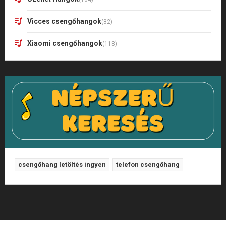
Vicces csengőhangok
(82)
Xiaomi csengőhangok
(118)
csengőhang letöltés ingyen
telefon csengőhang