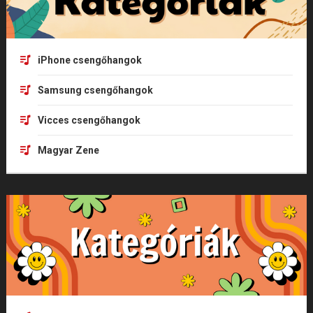
iPhone csengőhangok
Samsung csengőhangok
Vicces csengőhangok
Magyar Zene