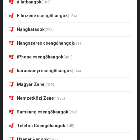
állathangok
(103)
Filmzene csengőhangok
(184)
Hanghatások
(225)
Hangszeres csengőhangok
(91)
iPhone csengőhangok
(401)
karácsonyi csengőhangok
(144)
Magyar Zene
(2349)
Nemzetközi Zene
(1835)
Samsung csengőhangok
(253)
Telefon Csengőhangok
(145)
Üzenet Hangok
(164)