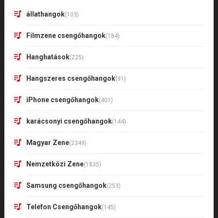
állathangok
(103)
Filmzene csengőhangok
(184)
Hanghatások
(225)
Hangszeres csengőhangok
(91)
iPhone csengőhangok
(401)
karácsonyi csengőhangok
(144)
Magyar Zene
(2349)
Nemzetközi Zene
(1835)
Samsung csengőhangok
(253)
Telefon Csengőhangok
(145)