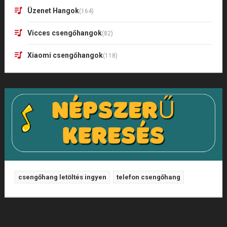
Üzenet Hangok
(164)
Vicces csengőhangok
(82)
Xiaomi csengőhangok
(118)
csengőhang letöltés ingyen
telefon csengőhang