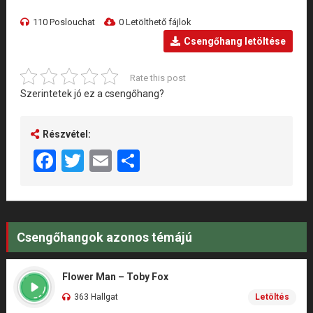
110 Poslouchat
0 Letölthető fájlok
Csengőhang letöltése
Rate this post
Szerintetek jó ez a csengőhang?
Részvétel:
Facebook
Twitter
Email
Share
Csengőhangok azonos témájú
Flower Man – Toby Fox
363 Hallgat
Letöltés