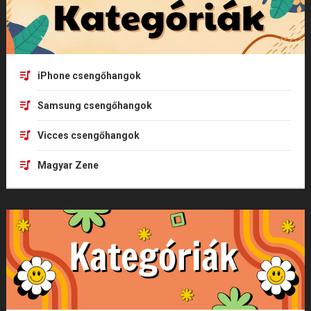
iPhone csengőhangok
Samsung csengőhangok
Vicces csengőhangok
Magyar Zene