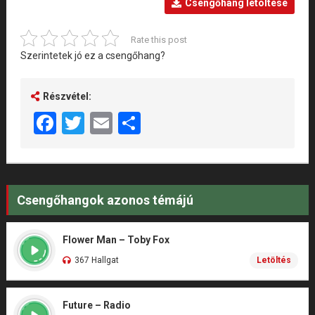
Csengőhang letöltése
Rate this post
Szerintetek jó ez a csengőhang?
Részvétel:
Facebook
Twitter
Email
Share
Csengőhangok azonos témájú
Flower Man – Toby Fox
367 Hallgat
Letöltés
Future – Radio