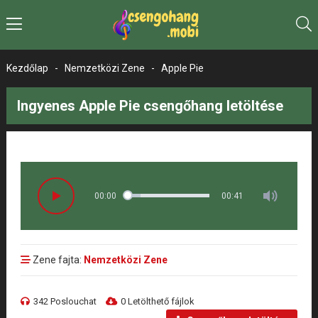
Kezdőlap
-
Nemzetközi Zene
-
Apple Pie
Ingyenes Apple Pie csengőhang letöltése
00:00
00:41
Zene fajta:
Nemzetközi Zene
342 Poslouchat
0 Letölthető fájlok