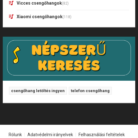
Vicces csengőhangok
(82)
Xiaomi csengőhangok
(118)
csengőhang letöltés ingyen
telefon csengőhang
Rólunk
Adatvédelmi irányelvek
Felhasználási feltételek