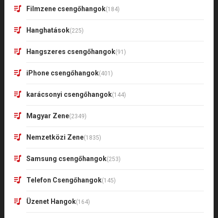
Filmzene csengőhangok
(184)
Hanghatások
(225)
Hangszeres csengőhangok
(91)
iPhone csengőhangok
(401)
karácsonyi csengőhangok
(144)
Magyar Zene
(2349)
Nemzetközi Zene
(1835)
Samsung csengőhangok
(253)
Telefon Csengőhangok
(145)
Üzenet Hangok
(164)