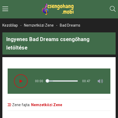
Kezdőlap
-
Nemzetközi Zene
-
Bad Dreams
Ingyenes Bad Dreams csengőhang
letöltése
00:00
00:47
Zene fajta:
Nemzetközi Zene