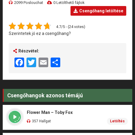
2099 Poslouchat
0 Letölthető fájlok
Csengőhang letöltése
4.7/5 - (24 votes)
Szerintetek jó ez a csengőhang?
Részvétel:
Facebook
Twitter
Email
Share
Csengőhangok azonos témájú
Flower Man – Toby Fox
357 Hallgat
Letöltés