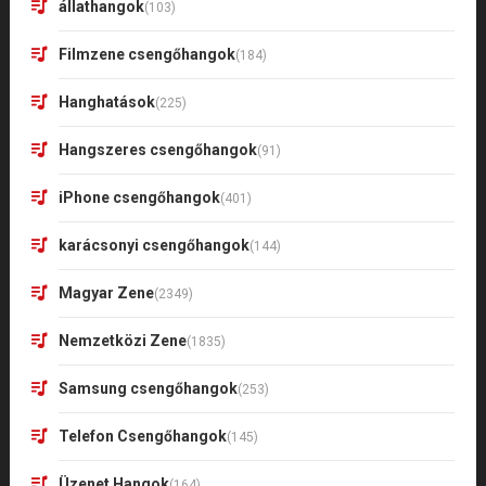
állathangok
(103)
Filmzene csengőhangok
(184)
Hanghatások
(225)
Hangszeres csengőhangok
(91)
iPhone csengőhangok
(401)
karácsonyi csengőhangok
(144)
Magyar Zene
(2349)
Nemzetközi Zene
(1835)
Samsung csengőhangok
(253)
Telefon Csengőhangok
(145)
Üzenet Hangok
(164)