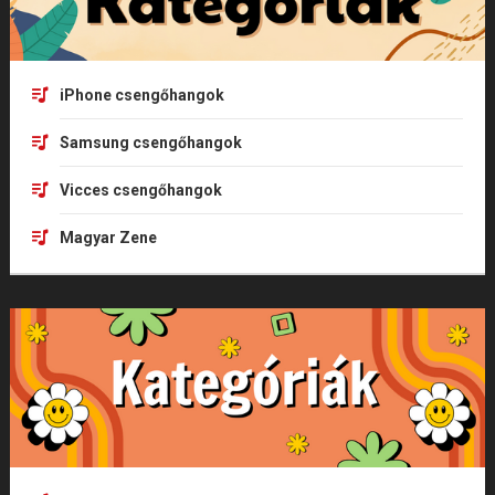
iPhone csengőhangok
Samsung csengőhangok
Vicces csengőhangok
Magyar Zene