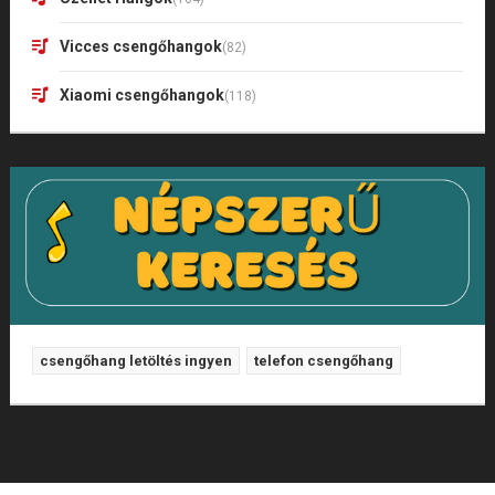
Vicces csengőhangok
(82)
Xiaomi csengőhangok
(118)
csengőhang letöltés ingyen
telefon csengőhang