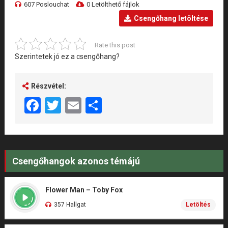
607 Poslouchat
0 Letölthető fájlok
Csengőhang letöltése
Rate this post
Szerintetek jó ez a csengőhang?
Részvétel:
Facebook
Twitter
Email
Share
Csengőhangok azonos témájú
Flower Man – Toby Fox
357 Hallgat
Letöltés