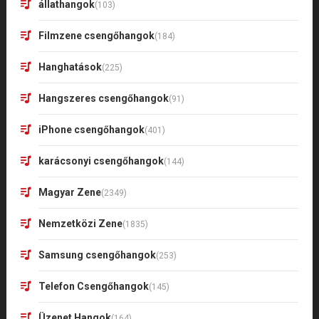
állathangok
(103)
Filmzene csengőhangok
(184)
Hanghatások
(225)
Hangszeres csengőhangok
(91)
iPhone csengőhangok
(401)
karácsonyi csengőhangok
(144)
Magyar Zene
(2349)
Nemzetközi Zene
(1835)
Samsung csengőhangok
(253)
Telefon Csengőhangok
(145)
Üzenet Hangok
(164)