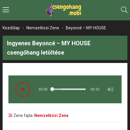
Kezdőlap
-
Nemzetközi Zene
-
Beyoncé – MY HOUSE
Ingyenes Beyoncé – MY HOUSE
csengőhang letöltése
00:00
00:32
Zene fajta:
Nemzetközi Zene