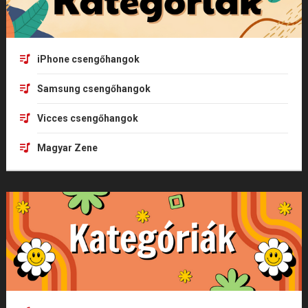
iPhone csengőhangok
Samsung csengőhangok
Vicces csengőhangok
Magyar Zene