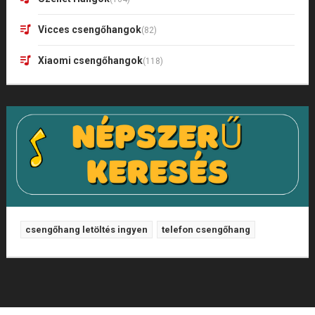
Vicces csengőhangok
(82)
Xiaomi csengőhangok
(118)
csengőhang letöltés ingyen
telefon csengőhang