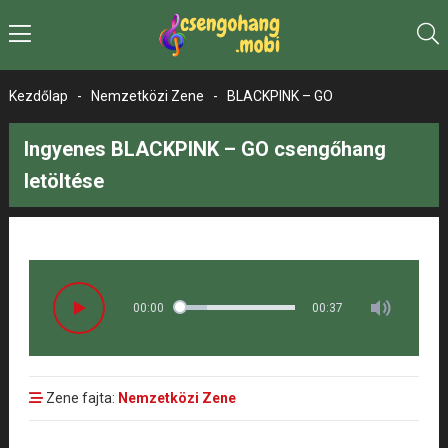
Kezdőlap
-
Nemzetközi Zene
-
BLACKPINK – GO
Ingyenes BLACKPINK – GO csengőhang
letöltése
00:00
00:37
Zene fajta:
Nemzetközi Zene