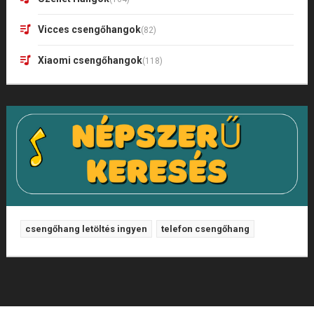
Vicces csengőhangok
(82)
Xiaomi csengőhangok
(118)
csengőhang letöltés ingyen
telefon csengőhang