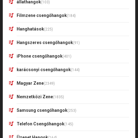
állathangok
(103)
Filmzene csengőhangok
(184)
Hanghatások
(225)
Hangszeres csengőhangok
(91)
iPhone csengőhangok
(401)
karácsonyi csengőhangok
(144)
Magyar Zene
(2349)
Nemzetközi Zene
(1835)
Samsung csengőhangok
(253)
Telefon Csengőhangok
(145)
Üzenet Hangok
(164)