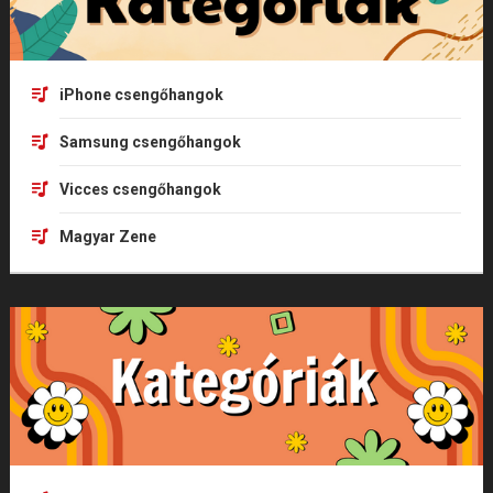
iPhone csengőhangok
Samsung csengőhangok
Vicces csengőhangok
Magyar Zene