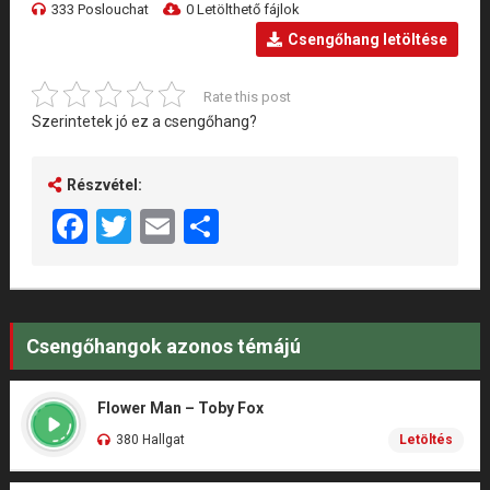
333 Poslouchat
0 Letölthető fájlok
Csengőhang letöltése
Rate this post
Szerintetek jó ez a csengőhang?
Részvétel:
Facebook
Twitter
Email
Share
Csengőhangok azonos témájú
Flower Man – Toby Fox
380 Hallgat
Letöltés