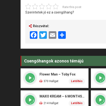
Rate this post
Szerintetek jó ez a csengőhang?
Részvétel:
Facebook
Twitter
Email
Share
Csengőhangok azonos témájú
Flower Man – Toby Fox
370 Hallgat
Letöltés
MAXO KREAM – 6 MONTHS CLEAN
214 Hallgat
Letöltés