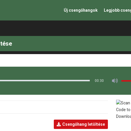
Új csengőhangok
Legjobb cse
ltése
00:30
Csengőhang letöltése