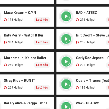
Maxo Kream – O.Y.N
BAD – ATEEZ
173 Hallgat
Letöltés
276 Hallgat
Katy Perry – Watch It Bur
Is It Cool? – Steve L
384 Hallgat
Letöltés
205 Hallgat
Marshmello, Kelsea Ballerini – Another Drink
Carly Rae Jepsen – 
260 Hallgat
Letöltés
201 Hallgat
Stray Kids – RUN IT
269 Hallgat
Letöltés
136 Hallgat
Barely Alive & Ragga Twins – We Set It
Wax – BLAOW!