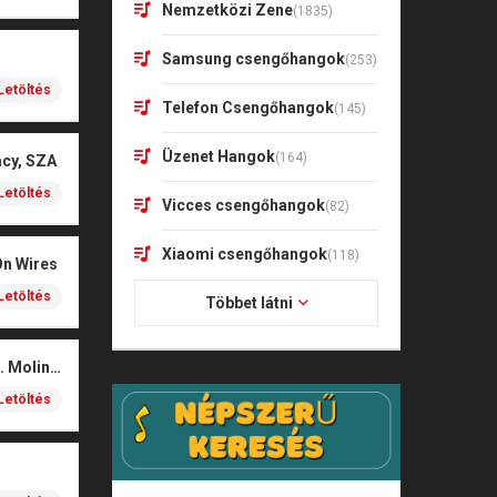
Nemzetközi Zene
(1835)
Samsung csengőhangok
(253)
Letöltés
Telefon Csengőhangok
(145)
Üzenet Hangok
(164)
acy, SZA
Letöltés
Vicces csengőhangok
(82)
Xiaomi csengőhangok
(118)
On Wires
Letöltés
Többet látni
Coals – Traces (feat. Molina)
Letöltés