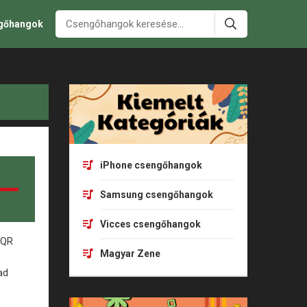
ngőhangok
iPhone csengőhangok
Samsung csengőhangok
Vicces csengőhangok
Magyar Zene