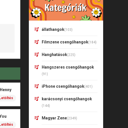
állathangok
(103)
Filmzene csengőhangok
(184)
Hanghatások
(225)
Hangszeres csengőhangok
(91)
iPhone csengőhangok
(401)
 Henny
Letöltés
karácsonyi csengőhangok
(144)
 You
Magyar Zene
(2349)
Letöltés