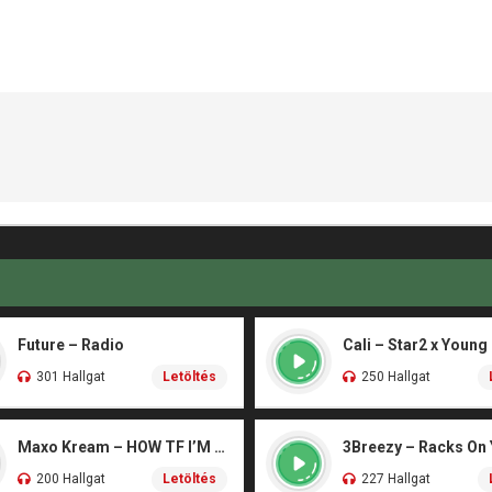
Future – Radio
Cali – Star2 x Young
301 Hallgat
Letöltés
250 Hallgat
Maxo Kream – HOW TF I’M LUCKY
3Breezy – Racks On
200 Hallgat
Letöltés
227 Hallgat