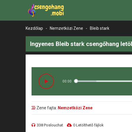
Kezdőlap
-
Nemzetközi Zene
-
Bleib stark
Ingyenes Bleib stark csengőhang letö
00:00
Zene fajta:
Nemzetközi Zene
338 Poslouchat
0 Letölthető fájlok