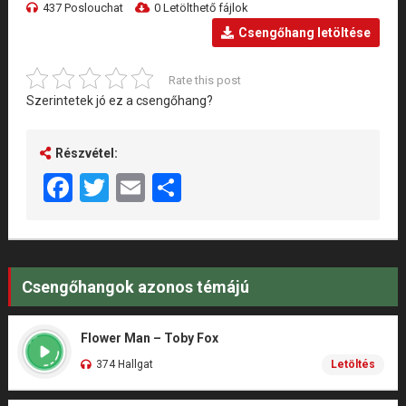
437 Poslouchat
0 Letölthető fájlok
Csengőhang letöltése
Rate this post
Szerintetek jó ez a csengőhang?
Részvétel:
Facebook
Twitter
Email
Share
Csengőhangok azonos témájú
Flower Man – Toby Fox
374 Hallgat
Letöltés