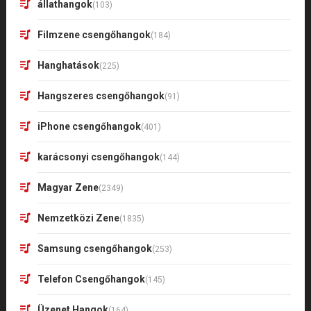
állathangok
(103)
Filmzene csengőhangok
(184)
Hanghatások
(225)
Hangszeres csengőhangok
(91)
iPhone csengőhangok
(401)
karácsonyi csengőhangok
(144)
Magyar Zene
(2349)
Nemzetközi Zene
(1835)
Samsung csengőhangok
(253)
Telefon Csengőhangok
(145)
Üzenet Hangok
(164)