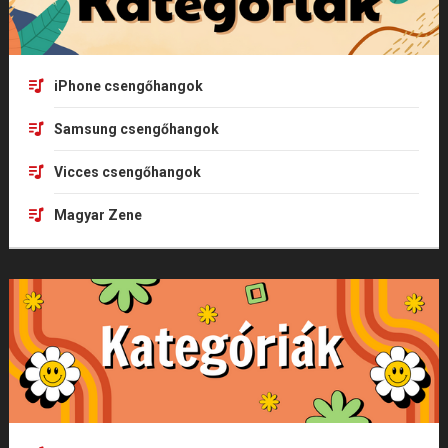
iPhone csengőhangok
Samsung csengőhangok
Vicces csengőhangok
Magyar Zene