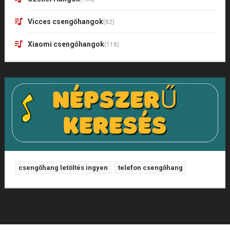
Vicces csengőhangok
(82)
Xiaomi csengőhangok
(118)
csengőhang letöltés ingyen
telefon csengőhang