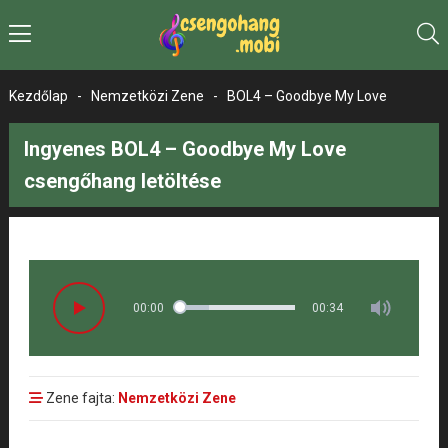
Kezdőlap
-
Nemzetközi Zene
-
BOL4 – Goodbye My Love
Ingyenes BOL4 – Goodbye My Love
csengőhang letöltése
00:00
00:34
Zene fajta:
Nemzetközi Zene