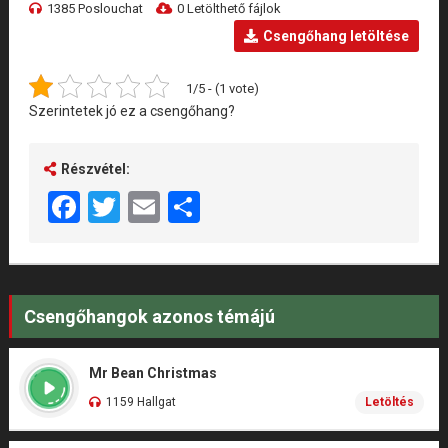
1385 Poslouchat
0 Letölthető fájlok
Csengőhang letöltése
1/5 - (1 vote)
Szerintetek jó ez a csengőhang?
Részvétel:
Facebook
Twitter
Email
Share
Csengőhangok azonos témájú
Mr Bean Christmas
1159 Hallgat
Letöltés