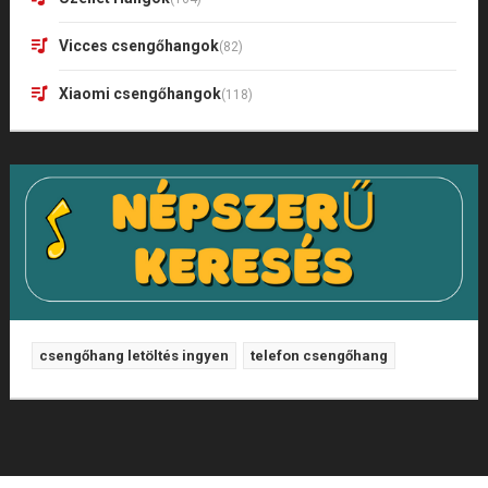
Vicces csengőhangok
(82)
Xiaomi csengőhangok
(118)
csengőhang letöltés ingyen
telefon csengőhang