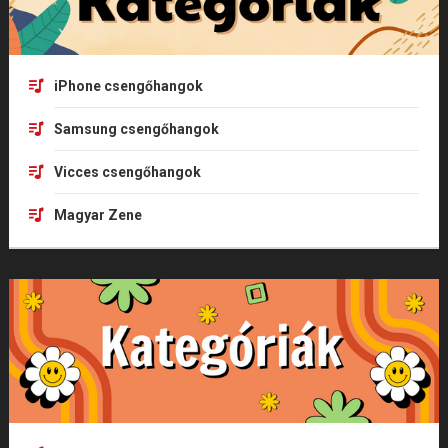
iPhone csengőhangok
Samsung csengőhangok
Vicces csengőhangok
Magyar Zene