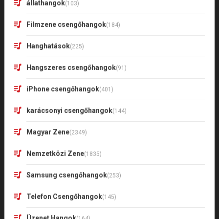
állathangok
(103)
Filmzene csengőhangok
(184)
Hanghatások
(225)
Hangszeres csengőhangok
(91)
iPhone csengőhangok
(401)
karácsonyi csengőhangok
(144)
Magyar Zene
(2349)
Nemzetközi Zene
(1835)
Samsung csengőhangok
(253)
Telefon Csengőhangok
(145)
Üzenet Hangok
(164)