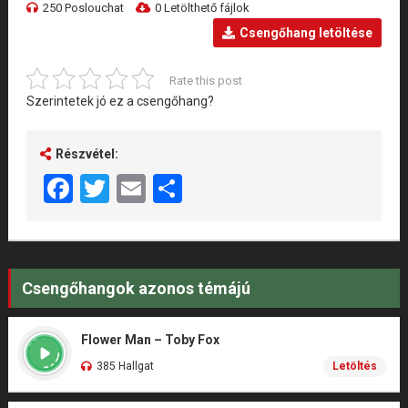
250 Poslouchat
0 Letölthető fájlok
Csengőhang letöltése
Rate this post
Szerintetek jó ez a csengőhang?
Részvétel:
Facebook
Twitter
Email
Share
Csengőhangok azonos témájú
Flower Man – Toby Fox
385 Hallgat
Letöltés