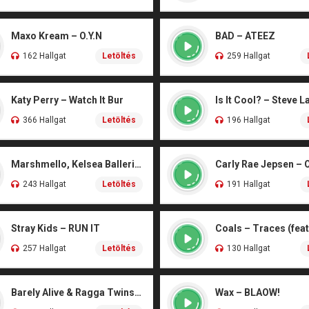
Maxo Kream – O.Y.N
BAD – ATEEZ
162 Hallgat
Letöltés
259 Hallgat
Katy Perry – Watch It Bur
Is It Cool? – Steve L
366 Hallgat
Letöltés
196 Hallgat
Marshmello, Kelsea Ballerini – Another Drink
Carly Rae Jepsen – 
243 Hallgat
Letöltés
191 Hallgat
Stray Kids – RUN IT
257 Hallgat
Letöltés
130 Hallgat
Barely Alive & Ragga Twins – We Set It
Wax – BLAOW!