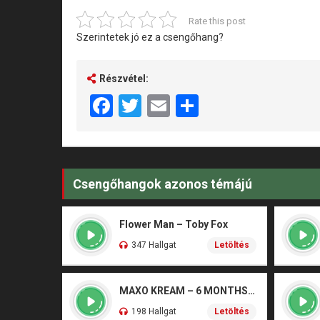
Rate this post
Szerintetek jó ez a csengőhang?
Részvétel:
Facebook
Twitter
Email
Share
Csengőhangok azonos témájú
Flower Man – Toby Fox
347 Hallgat
Letöltés
MAXO KREAM – 6 MONTHS CLEAN
198 Hallgat
Letöltés