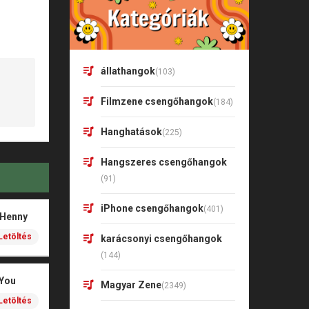
állathangok
(103)
Filmzene csengőhangok
(184)
Hanghatások
(225)
Hangszeres csengőhangok
(91)
iPhone csengőhangok
(401)
 Henny
Letöltés
karácsonyi csengőhangok
(144)
 You
Magyar Zene
(2349)
Letöltés