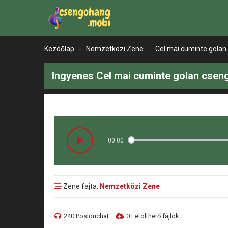
Kezdőlap
-
Nemzetközi Zene
-
Cel mai cuminte golan
Ingyenes Cel mai cuminte golan csen
00:00
Zene fajta:
Nemzetközi Zene
240 Poslouchat
0 Letölthető fájlok