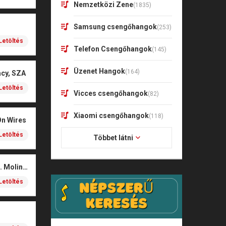
Nemzetközi Zene
(1835)
Samsung csengőhangok
(253)
Letöltés
Telefon Csengőhangok
(145)
Üzenet Hangok
(164)
acy, SZA
Letöltés
Vicces csengőhangok
(82)
Xiaomi csengőhangok
(118)
On Wires
Letöltés
Többet látni
Coals – Traces (feat. Molina)
Letöltés