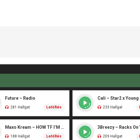
Future – Radio
Cali – Star2 x Young
281 Hallgat
Letöltés
233 Hallgat
Maxo Kream – HOW TF I’M LUCKY
3Breezy – Racks On
188 Hallgat
Letöltés
209 Hallgat