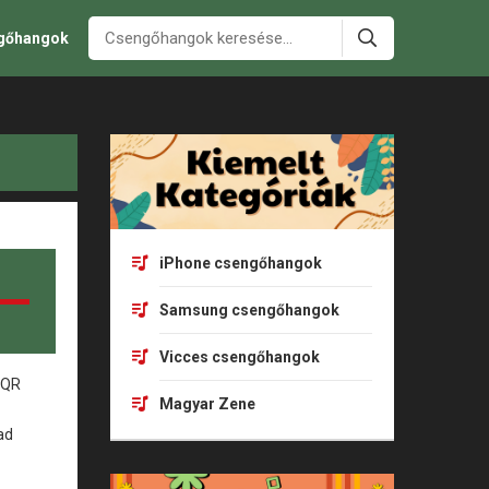
ngőhangok
iPhone csengőhangok
Samsung csengőhangok
Vicces csengőhangok
Magyar Zene