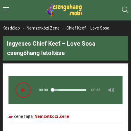
Kezdőlap
-
Nemzetközi Zene
-
Chief Keef – Love Sosa
Ingyenes Chief Keef – Love Sosa
csengőhang letöltése
00:00
00:33
Zene fajta:
Nemzetközi Zene