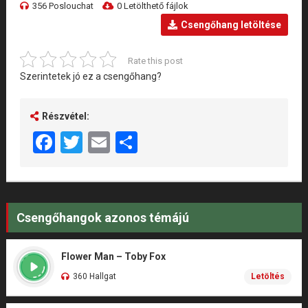
356 Poslouchat
0 Letölthető fájlok
Csengőhang letöltése
Rate this post
Szerintetek jó ez a csengőhang?
Részvétel:
Facebook
Twitter
Email
Share
Csengőhangok azonos témájú
Flower Man – Toby Fox
360 Hallgat
Letöltés