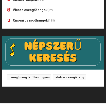
Vicces csengőhangok
(82)
Xiaomi csengőhangok
(118)
csengőhang letöltés ingyen
telefon csengőhang