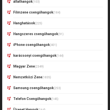
állathangok
(103)
Filmzene csengőhangok
(184)
Hanghatások
(225)
Hangszeres csengőhangok
(91)
iPhone csengőhangok
(401)
karácsonyi csengőhangok
(144)
Magyar Zene
(2349)
Nemzetközi Zene
(1835)
Samsung csengőhangok
(253)
Telefon Csengőhangok
(145)
Üzenet Hangok
(164)