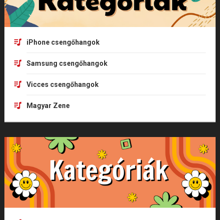
iPhone csengőhangok
Samsung csengőhangok
Vicces csengőhangok
Magyar Zene