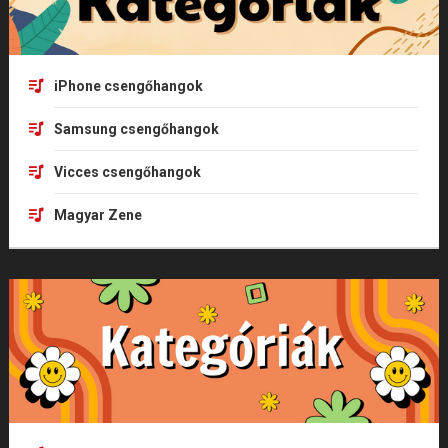
iPhone csengőhangok
Samsung csengőhangok
Vicces csengőhangok
Magyar Zene