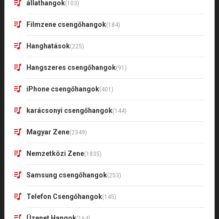
állathangok
(103)
Filmzene csengőhangok
(184)
Hanghatások
(225)
Hangszeres csengőhangok
(91)
iPhone csengőhangok
(401)
karácsonyi csengőhangok
(144)
Magyar Zene
(2349)
Nemzetközi Zene
(1835)
Samsung csengőhangok
(253)
Telefon Csengőhangok
(145)
Üzenet Hangok
(164)