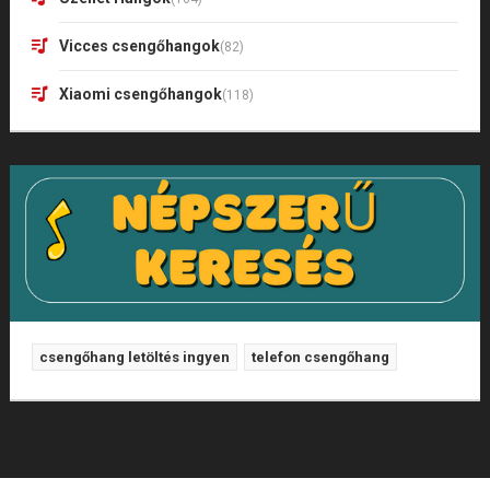
Vicces csengőhangok
(82)
Xiaomi csengőhangok
(118)
csengőhang letöltés ingyen
telefon csengőhang