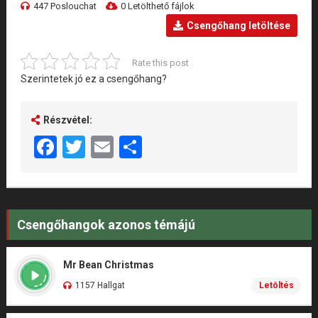
447 Poslouchat
0 Letölthető fájlok
Csengőhang letöltése
Rate this post
Szerintetek jó ez a csengőhang?
Részvétel:
Facebook
Twitter
Email
Share
Csengőhangok azonos témájú
Mr Bean Christmas
1157 Hallgat
Letöltés