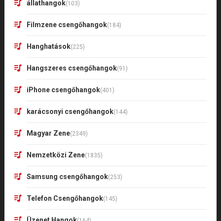
állathangok
(103)
Filmzene csengőhangok
(184)
Hanghatások
(225)
Hangszeres csengőhangok
(91)
iPhone csengőhangok
(401)
karácsonyi csengőhangok
(144)
Magyar Zene
(2349)
Nemzetközi Zene
(1835)
Samsung csengőhangok
(253)
Telefon Csengőhangok
(145)
Üzenet Hangok
(164)