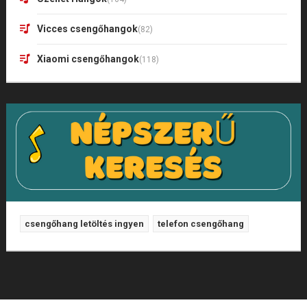
Vicces csengőhangok
(82)
Xiaomi csengőhangok
(118)
csengőhang letöltés ingyen
telefon csengőhang