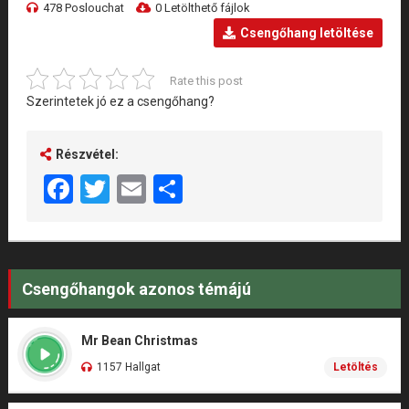
478 Poslouchat
0 Letölthető fájlok
Csengőhang letöltése
Rate this post
Szerintetek jó ez a csengőhang?
Részvétel:
Facebook
Twitter
Email
Share
Csengőhangok azonos témájú
Mr Bean Christmas
1157 Hallgat
Letöltés