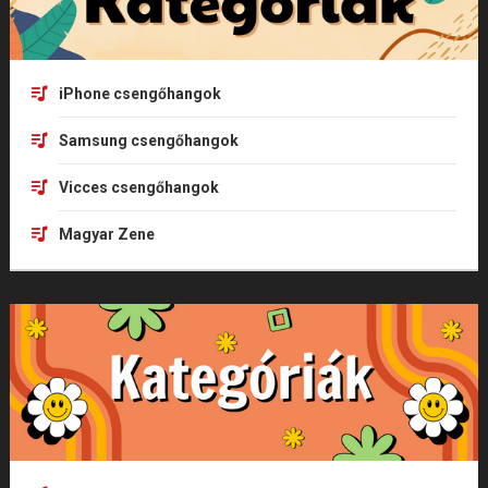
iPhone csengőhangok
Samsung csengőhangok
Vicces csengőhangok
Magyar Zene