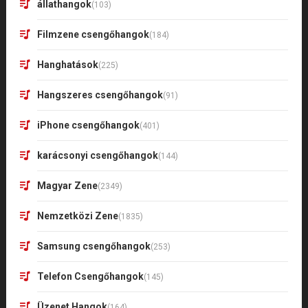
állathangok
(103)
Filmzene csengőhangok
(184)
Hanghatások
(225)
Hangszeres csengőhangok
(91)
iPhone csengőhangok
(401)
karácsonyi csengőhangok
(144)
Magyar Zene
(2349)
Nemzetközi Zene
(1835)
Samsung csengőhangok
(253)
Telefon Csengőhangok
(145)
Üzenet Hangok
(164)