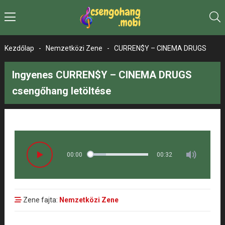
Kezdőlap
-
Nemzetközi Zene
-
CURREN$Y – CINEMA DRUGS
Ingyenes CURREN$Y – CINEMA DRUGS
csengőhang letöltése
00:00
00:32
Zene fajta:
Nemzetközi Zene