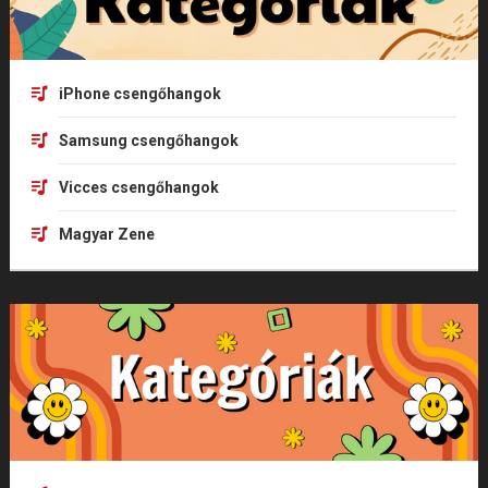
iPhone csengőhangok
Samsung csengőhangok
Vicces csengőhangok
Magyar Zene