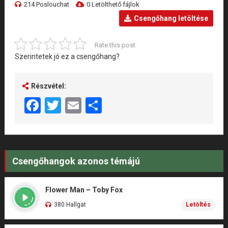
214 Poslouchat
0 Letölthető fájlok
Csengőhang letöltése
Rate this post
Szerintetek jó ez a csengőhang?
Részvétel:
Facebook
Twitter
Email
Share
Csengőhangok azonos témájú
Flower Man – Toby Fox
380 Hallgat
Letöltés