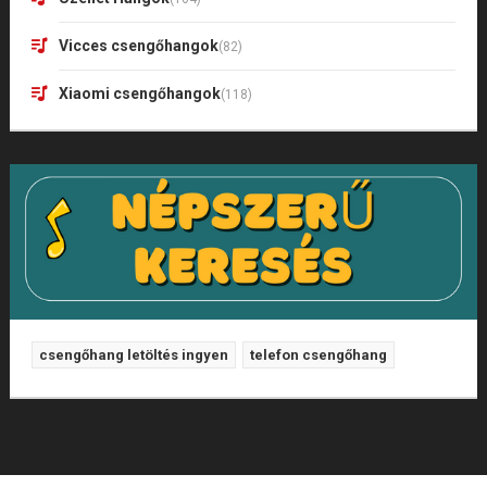
Vicces csengőhangok
(82)
Xiaomi csengőhangok
(118)
csengőhang letöltés ingyen
telefon csengőhang