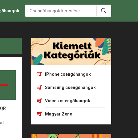
ngőhangok
iPhone csengőhangok
Samsung csengőhangok
Vicces csengőhangok
Magyar Zene