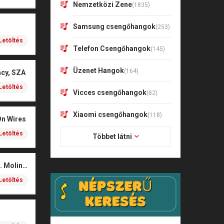
Nemzetközi Zene
(1835)
Samsung csengőhangok
(253)
Letöltés
Telefon Csengőhangok
(145)
Üzenet Hangok
(164)
acy, SZA
Letöltés
Vicces csengőhangok
(82)
Xiaomi csengőhangok
(118)
On Wires
Letöltés
Többet látni
Coals – Traces (feat. Molina)
Letöltés