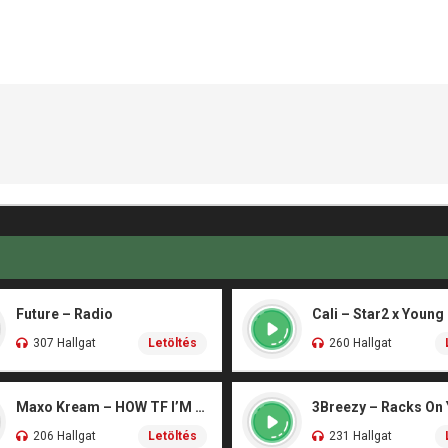
Future – Radio
Cali – Star2 x Young
307 Hallgat
Letöltés
260 Hallgat
Maxo Kream – HOW TF I’M LUCKY
3Breezy – Racks On
206 Hallgat
Letöltés
231 Hallgat