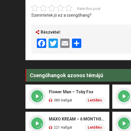
Rate this post
Szerintetek jó ez a csengőhang?
Részvétel:
Facebook
Twitter
Email
Share
Csengőhangok azonos témájú
Flower Man – Toby Fox
380 Hallgat
Letöltés
MAXO KREAM – 6 MONTHS CLEAN
221 Hallgat
Letöltés