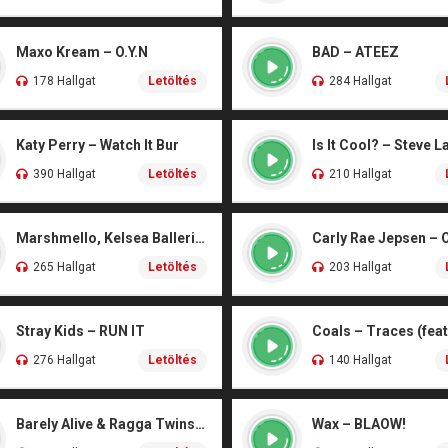
Maxo Kream – O.Y.N
BAD – ATEEZ
178 Hallgat
Letöltés
284 Hallgat
Katy Perry – Watch It Bur
Is It Cool? – Steve L
390 Hallgat
Letöltés
210 Hallgat
Marshmello, Kelsea Ballerini – Another Drink
Carly Rae Jepsen – 
265 Hallgat
Letöltés
203 Hallgat
Stray Kids – RUN IT
276 Hallgat
Letöltés
140 Hallgat
Barely Alive & Ragga Twins – We Set It
Wax – BLAOW!