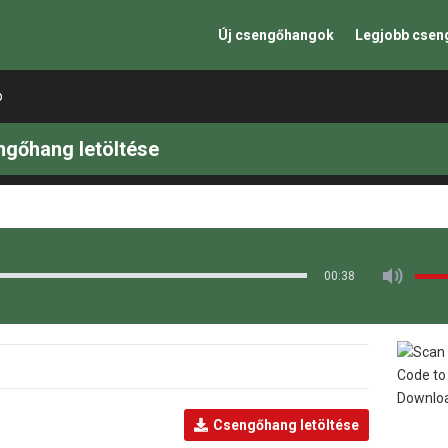
Új csengőhangok
Legjobb cse
p
ngőhang letöltése
00:38
Csengőhang letöltése