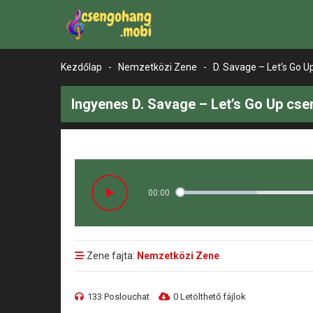
Kezdőlap
-
Nemzetközi Zene
-
D. Savage – Let’s Go U
Ingyenes D. Savage – Let’s Go Up cse
00:00
Zene fajta:
Nemzetközi Zene
133 Poslouchat
0 Letölthető fájlok