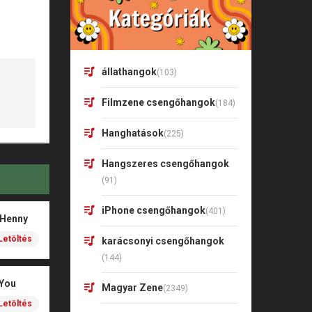
állathangok
(103)
Filmzene csengőhangok
(184)
Hanghatások
(225)
Hangszeres csengőhangok
(91)
iPhone csengőhangok
(401)
 Henny
Letöltés
karácsonyi csengőhangok
(144)
 You
Magyar Zene
(2349)
Letöltés