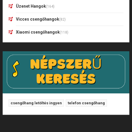
Üzenet Hangok
(164)
Vicces csengőhangok
(82)
Xiaomi csengőhangok
(118)
csengőhang letöltés ingyen
telefon csengőhang