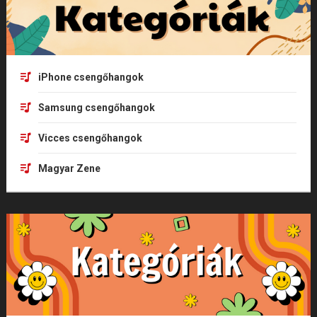
iPhone csengőhangok
Samsung csengőhangok
Vicces csengőhangok
Magyar Zene