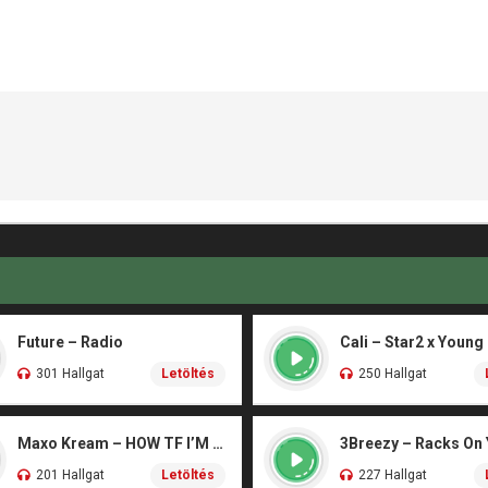
Future – Radio
Cali – Star2 x Young
301 Hallgat
Letöltés
250 Hallgat
Maxo Kream – HOW TF I’M LUCKY
3Breezy – Racks On
201 Hallgat
Letöltés
227 Hallgat