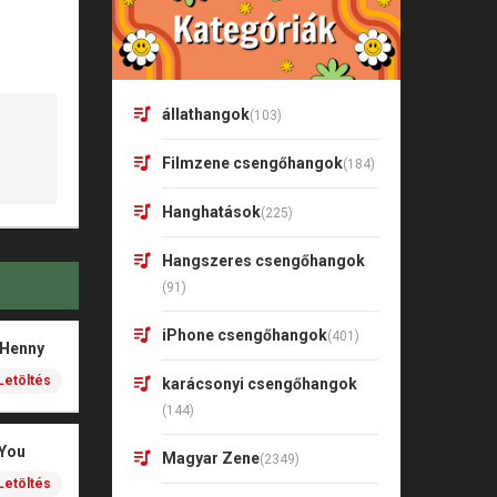
állathangok
(103)
Filmzene csengőhangok
(184)
Hanghatások
(225)
Hangszeres csengőhangok
(91)
iPhone csengőhangok
(401)
 Henny
Letöltés
karácsonyi csengőhangok
(144)
 You
Magyar Zene
(2349)
Letöltés