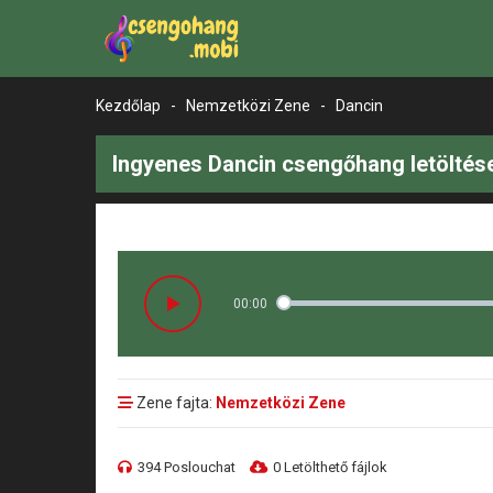
Kezdőlap
-
Nemzetközi Zene
-
Dancin
Ingyenes Dancin csengőhang letöltés
00:00
Zene fajta:
Nemzetközi Zene
394 Poslouchat
0 Letölthető fájlok