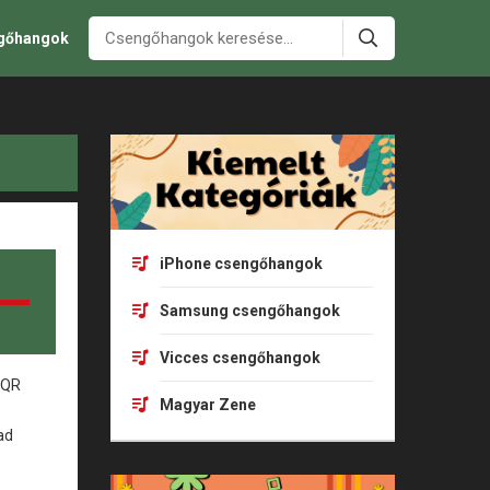
ngőhangok
iPhone csengőhangok
Samsung csengőhangok
Vicces csengőhangok
Magyar Zene