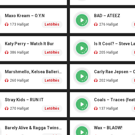
Maxo Kream – O.Y.N
BAD – ATEEZ
173 Hallgat
Letöltés
276 Hallgat
Katy Perry – Watch It Bur
Is It Cool? – Steve L
386 Hallgat
Letöltés
205 Hallgat
Marshmello, Kelsea Ballerini – Another Drink
Carly Rae Jepsen – 
260 Hallgat
Letöltés
202 Hallgat
Stray Kids – RUN IT
270 Hallgat
Letöltés
137 Hallgat
Barely Alive & Ragga Twins – We Set It
Wax – BLAOW!