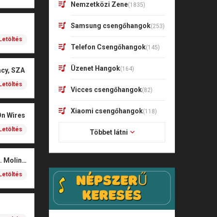
Nemzetközi Zene
(1835)
Samsung csengőhangok
(253)
Letöltés
Telefon Csengőhangok
(145)
Üzenet Hangok
(164)
acy, SZA
Letöltés
Vicces csengőhangok
(82)
Xiaomi csengőhangok
(118)
On Wires
Letöltés
Többet látni
Coals – Traces (feat. Molina)
Letöltés