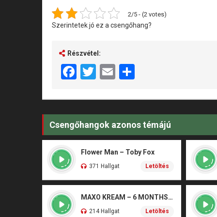
2/5 - (2 votes)
Szerintetek jó ez a csengőhang?
Részvétel:
Facebook
Twitter
Email
Share
Csengőhangok azonos témájú
Flower Man – Toby Fox
371 Hallgat
Letöltés
MAXO KREAM – 6 MONTHS CLEAN
214 Hallgat
Letöltés