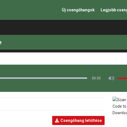
Új csengőhangok
Legjobb cse
e
00:33
Csengőhang letöltése