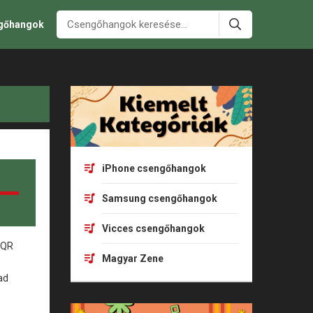
ngőhangok
iPhone csengőhangok
Samsung csengőhangok
Vicces csengőhangok
Magyar Zene