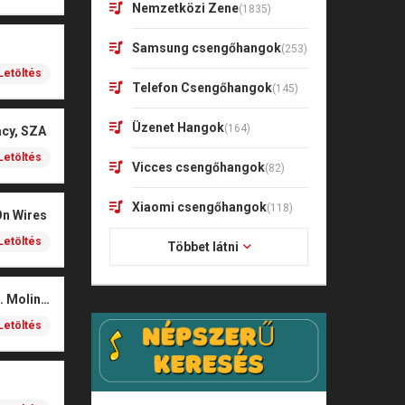
Nemzetközi Zene
(1835)
Samsung csengőhangok
(253)
Letöltés
Telefon Csengőhangok
(145)
Üzenet Hangok
(164)
acy, SZA
Letöltés
Vicces csengőhangok
(82)
Xiaomi csengőhangok
(118)
On Wires
Letöltés
Többet látni
Coals – Traces (feat. Molina)
Letöltés