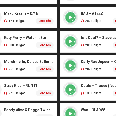
Maxo Kream – O.Y.N
BAD – ATEEZ
174 Hallgat
Letöltés
280 Hallgat
Katy Perry – Watch It Bur
Is It Cool? – Steve L
388 Hallgat
Letöltés
205 Hallgat
Marshmello, Kelsea Ballerini – Another Drink
Carly Rae Jepsen – 
261 Hallgat
Letöltés
202 Hallgat
Stray Kids – RUN IT
271 Hallgat
Letöltés
139 Hallgat
Barely Alive & Ragga Twins – We Set It
Wax – BLAOW!