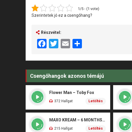
1/5 - (1 vote)
Szerintetek jó ez a csengőhang?
Részvétel:
Facebook
Twitter
Email
Share
Csengőhangok azonos témájú
Flower Man – Toby Fox
372 Hallgat
Letöltés
MAXO KREAM – 6 MONTHS CLEAN
215 Hallgat
Letöltés