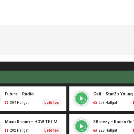
Future – Radio
Cali – Star2 x Young
304 Hallgat
Letöltés
253 Hallgat
Maxo Kream – HOW TF I’M LUCKY
3Breezy – Racks On
202 Hallgat
Letöltés
228 Hallgat