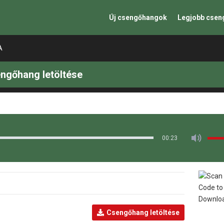
Új csengőhangok
Legjobb cse
MA
ngőhang letöltése
00:23
Csengőhang letöltése