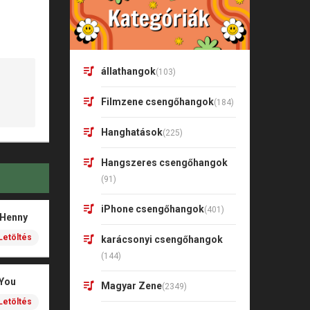
állathangok
(103)
Filmzene csengőhangok
(184)
Hanghatások
(225)
Hangszeres csengőhangok
(91)
iPhone csengőhangok
(401)
 Henny
Letöltés
karácsonyi csengőhangok
(144)
 You
Magyar Zene
(2349)
Letöltés