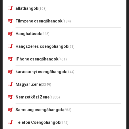
állathangok
(103)
Filmzene csengőhangok
(184)
Hanghatások
(225)
Hangszeres csengőhangok
(91)
iPhone csengőhangok
(401)
karácsonyi csengőhangok
(144)
Magyar Zene
(2349)
Nemzetközi Zene
(1835)
Samsung csengőhangok
(253)
Telefon Csengőhangok
(145)