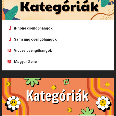
iPhone csengőhangok
Samsung csengőhangok
Vicces csengőhangok
Magyar Zene