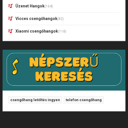
Üzenet Hangok
(164)
Vicces csengőhangok
(82)
Xiaomi csengőhangok
(118)
csengőhang letöltés ingyen
telefon csengőhang