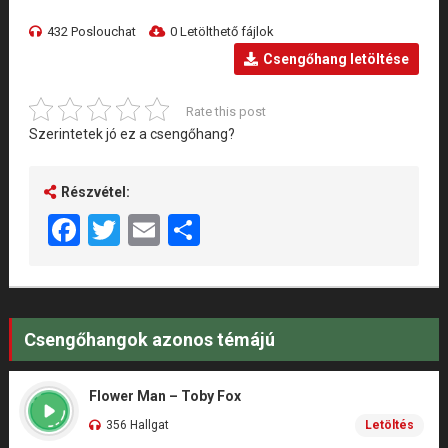
432 Poslouchat
0 Letölthető fájlok
Csengőhang letöltése
Rate this post
Szerintetek jó ez a csengőhang?
Részvétel:
Facebook
Twitter
Email
Share
Csengőhangok azonos témájú
Flower Man – Toby Fox
356 Hallgat
Letöltés