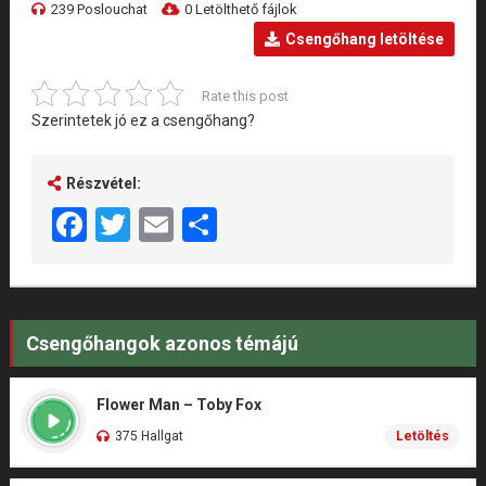
239 Poslouchat
0 Letölthető fájlok
Csengőhang letöltése
Rate this post
Szerintetek jó ez a csengőhang?
Részvétel:
Facebook
Twitter
Email
Share
Csengőhangok azonos témájú
Flower Man – Toby Fox
375 Hallgat
Letöltés