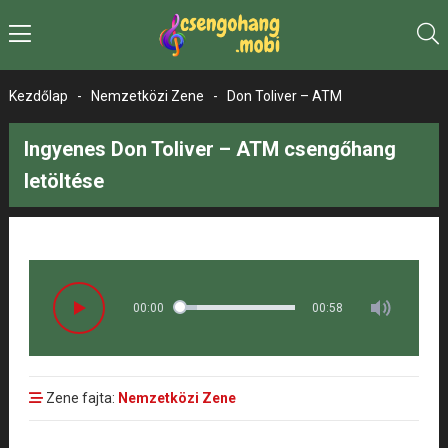
Kezdőlap
-
Nemzetközi Zene
-
Don Toliver – ATM
Ingyenes Don Toliver – ATM csengőhang
letöltése
00:00
00:58
Zene fajta:
Nemzetközi Zene