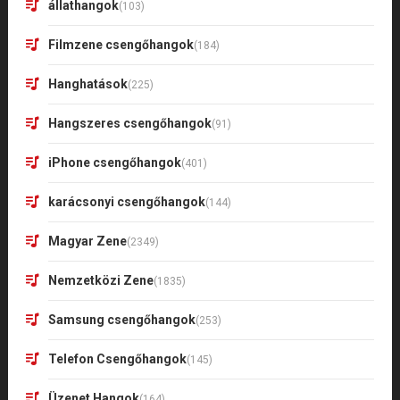
állathangok
(103)
Filmzene csengőhangok
(184)
Hanghatások
(225)
Hangszeres csengőhangok
(91)
iPhone csengőhangok
(401)
karácsonyi csengőhangok
(144)
Magyar Zene
(2349)
Nemzetközi Zene
(1835)
Samsung csengőhangok
(253)
Telefon Csengőhangok
(145)
Üzenet Hangok
(164)