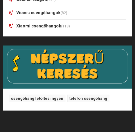
Vicces csengőhangok
(82)
Xiaomi csengőhangok
(118)
csengőhang letöltés ingyen
telefon csengőhang