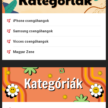
iPhone csengőhangok
Samsung csengőhangok
Vicces csengőhangok
Magyar Zene