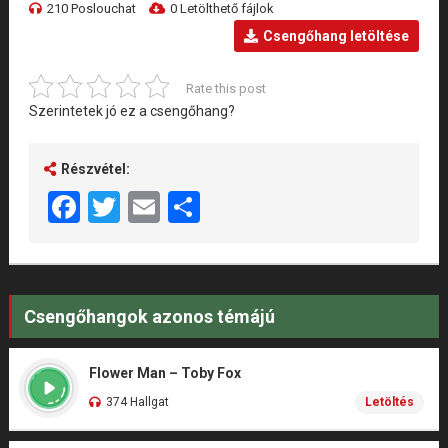
210 Poslouchat
0 Letölthető fájlok
Csengőhang letöltése
Rate this post
Szerintetek jó ez a csengőhang?
Részvétel:
Facebook
Twitter
Email
Share
Csengőhangok azonos témájú
Flower Man – Toby Fox
374 Hallgat
Letöltés