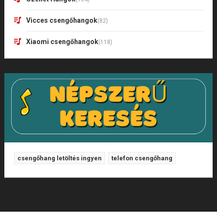
Vicces csengőhangok
(82)
Xiaomi csengőhangok
(118)
csengőhang letöltés ingyen
telefon csengőhang