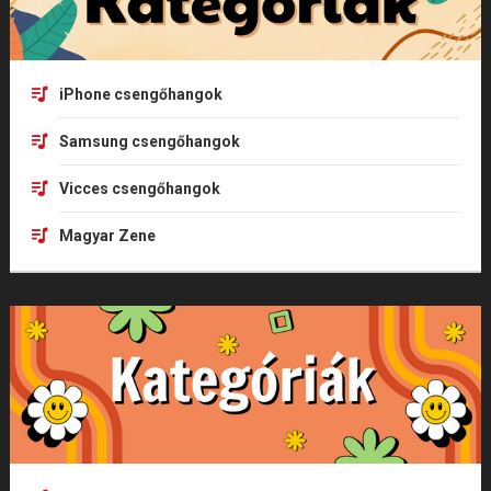
iPhone csengőhangok
Samsung csengőhangok
Vicces csengőhangok
Magyar Zene