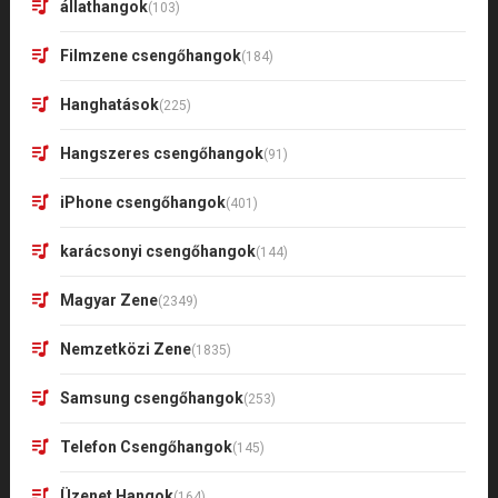
állathangok
(103)
Filmzene csengőhangok
(184)
Hanghatások
(225)
Hangszeres csengőhangok
(91)
iPhone csengőhangok
(401)
karácsonyi csengőhangok
(144)
Magyar Zene
(2349)
Nemzetközi Zene
(1835)
Samsung csengőhangok
(253)
Telefon Csengőhangok
(145)
Üzenet Hangok
(164)