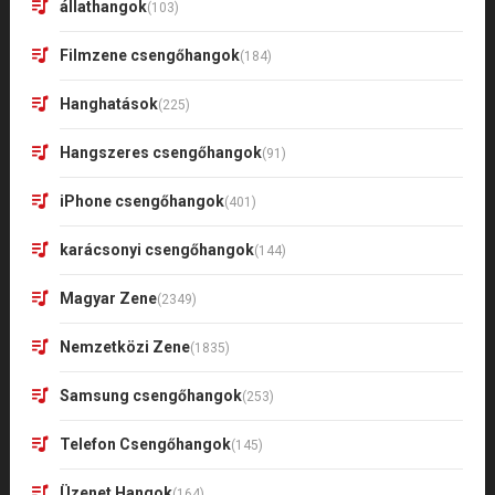
állathangok
(103)
Filmzene csengőhangok
(184)
Hanghatások
(225)
Hangszeres csengőhangok
(91)
iPhone csengőhangok
(401)
karácsonyi csengőhangok
(144)
Magyar Zene
(2349)
Nemzetközi Zene
(1835)
Samsung csengőhangok
(253)
Telefon Csengőhangok
(145)
Üzenet Hangok
(164)