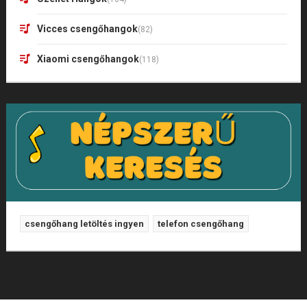
Vicces csengőhangok
(82)
Xiaomi csengőhangok
(118)
csengőhang letöltés ingyen
telefon csengőhang