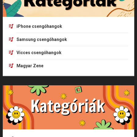
iPhone csengőhangok
Samsung csengőhangok
Vicces csengőhangok
Magyar Zene