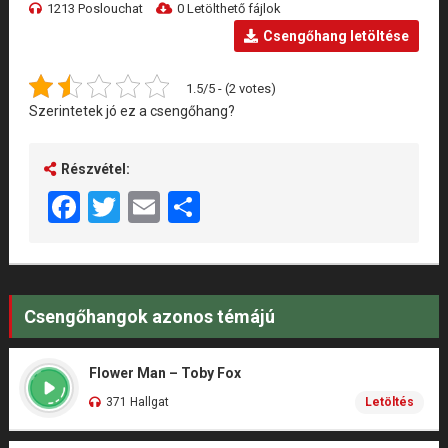
1213 Poslouchat
0 Letölthető fájlok
Csengőhang letöltése
1.5/5 - (2 votes)
Szerintetek jó ez a csengőhang?
Részvétel:
Facebook
Twitter
Email
Share
Csengőhangok azonos témájú
Flower Man – Toby Fox
371 Hallgat
Letöltés