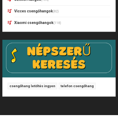
Vicces csengőhangok
(82)
Xiaomi csengőhangok
(118)
csengőhang letöltés ingyen
telefon csengőhang