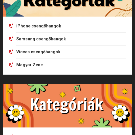
iPhone csengőhangok
Samsung csengőhangok
Vicces csengőhangok
Magyar Zene