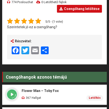
774 Poslouchat
0 Letölthető fájlok
Csengőhang letöltése
5/5 - (1 vote)
Szerintetek jó ez a csengőhang?
Részvétel:
Facebook
Twitter
Email
Share
Csengőhangok azonos témájú
Flower Man – Toby Fox
367 Hallgat
Letöltés