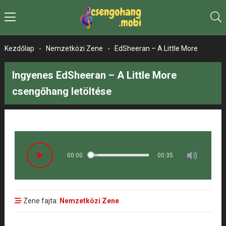
Kezdőlap
-
Nemzetközi Zene
-
EdSheeran – A Little More
Ingyenes EdSheeran – A Little More
csengőhang letöltése
00:00
00:35
Zene fajta:
Nemzetközi Zene