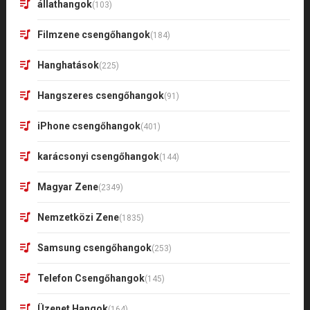
állathangok
(103)
Filmzene csengőhangok
(184)
Hanghatások
(225)
Hangszeres csengőhangok
(91)
iPhone csengőhangok
(401)
karácsonyi csengőhangok
(144)
Magyar Zene
(2349)
Nemzetközi Zene
(1835)
Samsung csengőhangok
(253)
Telefon Csengőhangok
(145)
Üzenet Hangok
(164)