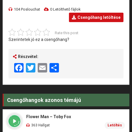
104 Poslouchat
0 Letölthető fájlok
Csengőhang letöltése
Rate this post
Szerintetek jó ez a csengőhang?
Részvétel:
Facebook
Twitter
Email
Share
Csengőhangok azonos témájú
Flower Man – Toby Fox
363 Hallgat
Letöltés