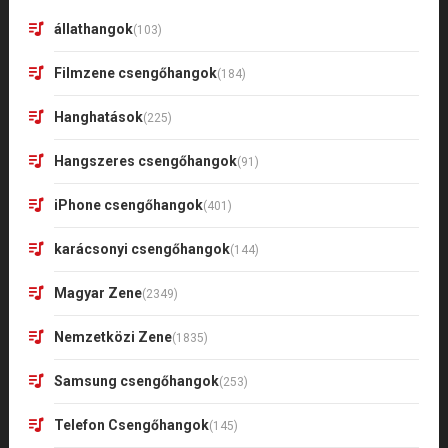
állathangok
(103)
Filmzene csengőhangok
(184)
Hanghatások
(225)
Hangszeres csengőhangok
(91)
iPhone csengőhangok
(401)
karácsonyi csengőhangok
(144)
Magyar Zene
(2349)
Nemzetközi Zene
(1835)
Samsung csengőhangok
(253)
Telefon Csengőhangok
(145)