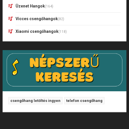
Üzenet Hangok
(164)
Vicces csengőhangok
(82)
Xiaomi csengőhangok
(118)
csengőhang letöltés ingyen
telefon csengőhang