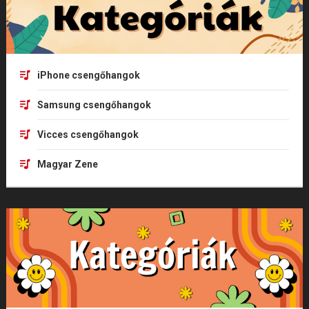
iPhone csengőhangok
Samsung csengőhangok
Vicces csengőhangok
Magyar Zene