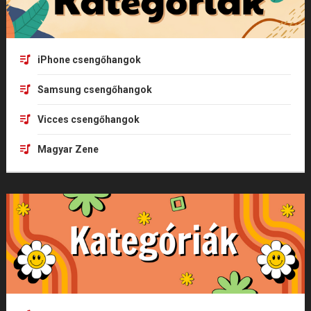
iPhone csengőhangok
Samsung csengőhangok
Vicces csengőhangok
Magyar Zene