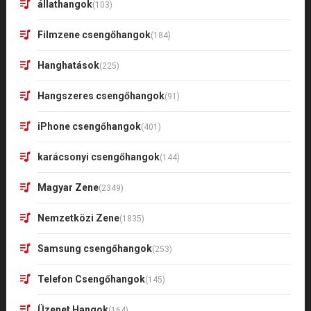
állathangok
(103)
Filmzene csengőhangok
(184)
Hanghatások
(225)
Hangszeres csengőhangok
(91)
iPhone csengőhangok
(401)
karácsonyi csengőhangok
(144)
Magyar Zene
(2349)
Nemzetközi Zene
(1835)
Samsung csengőhangok
(253)
Telefon Csengőhangok
(145)
Üzenet Hangok
(164)