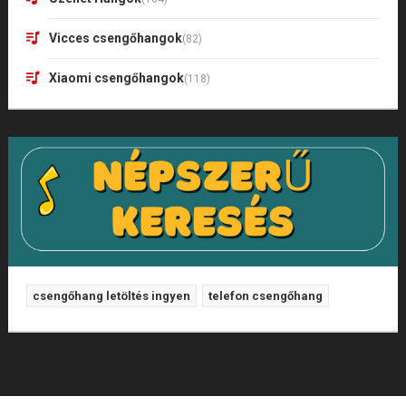
Vicces csengőhangok
(82)
Xiaomi csengőhangok
(118)
csengőhang letöltés ingyen
telefon csengőhang