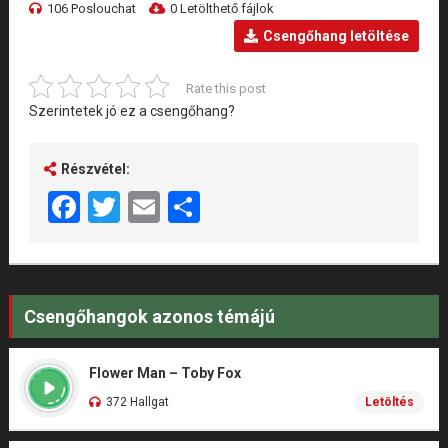
106 Poslouchat
0 Letölthető fájlok
Csengőhang letöltése
Rate this post
Szerintetek jó ez a csengőhang?
Részvétel:
Facebook
Twitter
Email
Share
Csengőhangok azonos témájú
Flower Man – Toby Fox
372 Hallgat
Letöltés