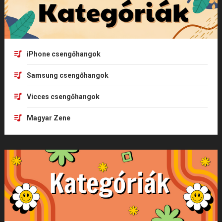
iPhone csengőhangok
Samsung csengőhangok
Vicces csengőhangok
Magyar Zene