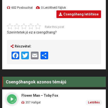
602 Poslouchat
0 Letölthető fájlok
Csengőhang letöltése
Rate this post
Szerintetek jó ez a csengőhang?
Részvétel:
Facebook
Twitter
Email
Share
Csengőhangok azonos témájú
Flower Man – Toby Fox
357 Hallgat
Letöltés