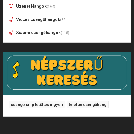
Üzenet Hangok
(164)
Vicces csengőhangok
(82)
Xiaomi csengőhangok
(118)
csengőhang letöltés ingyen
telefon csengőhang