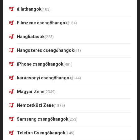
állathangok
(103)
Filmzene csengőhangok
(184)
Hanghatások
(225)
Hangszeres csengőhangok
(91)
iPhone csengőhangok
(401)
karácsonyi csengőhangok
(144)
Magyar Zene
(2349)
Nemzetközi Zene
(1835)
Samsung csengőhangok
(253)
Telefon Csengőhangok
(145)