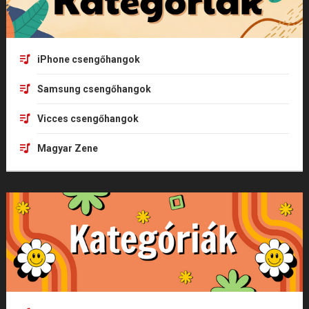
iPhone csengőhangok
Samsung csengőhangok
Vicces csengőhangok
Magyar Zene