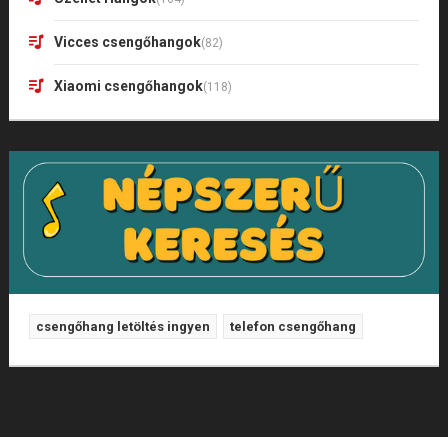
Vicces csengőhangok
(82)
Xiaomi csengőhangok
(118)
csengőhang letöltés ingyen
telefon csengőhang