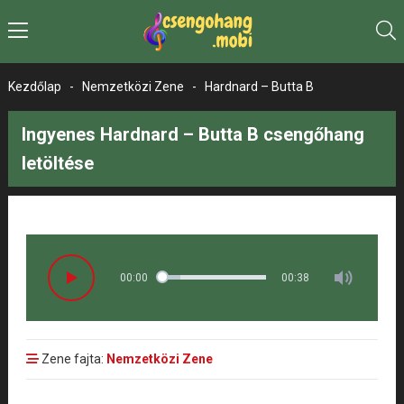
Kezdőlap
-
Nemzetközi Zene
-
Hardnard – Butta B
Ingyenes Hardnard – Butta B csengőhang
letöltése
00:00
00:38
Zene fajta:
Nemzetközi Zene