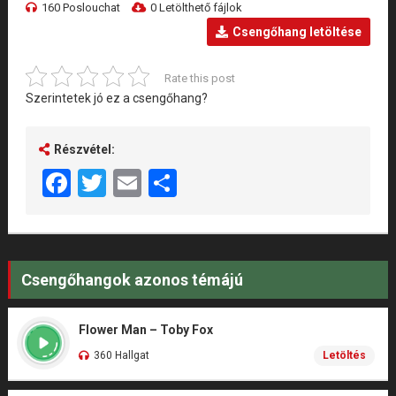
160 Poslouchat
0 Letölthető fájlok
Csengőhang letöltése
Rate this post
Szerintetek jó ez a csengőhang?
Részvétel:
Facebook
Twitter
Email
Share
Csengőhangok azonos témájú
Flower Man – Toby Fox
360 Hallgat
Letöltés