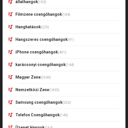
állathangok
(103)
Filmzene csengőhangok
(184)
Hanghatások
(225)
Hangszeres csengőhangok
(91)
iPhone csengőhangok
(401)
karácsonyi csengőhangok
(144)
Magyar Zene
(2349)
Nemzetközi Zene
(1835)
Samsung csengőhangok
(253)
Telefon Csengőhangok
(145)
Üzenet Hangok
(164)