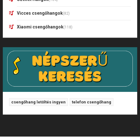
Vicces csengőhangok
(82)
Xiaomi csengőhangok
(118)
csengőhang letöltés ingyen
telefon csengőhang