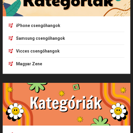
iPhone csengőhangok
Samsung csengőhangok
Vicces csengőhangok
Magyar Zene