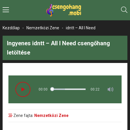
Kezdőlap
-
Nemzetközi Zene
-
idntt – All I Need
Ingyenes idntt – All I Need csengőhang
letöltése
00:00
00:22
Zene fajta:
Nemzetközi Zene