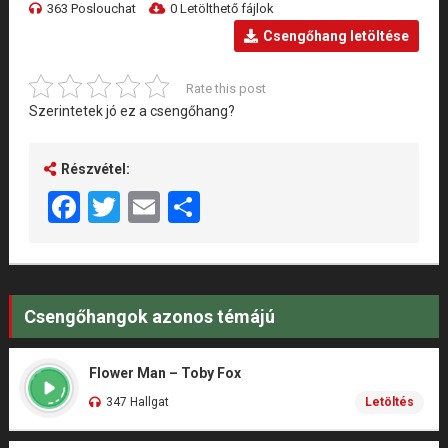
363 Poslouchat
0 Letölthető fájlok
Csengőhang letöltése
Rate this post
Szerintetek jó ez a csengőhang?
Részvétel:
Facebook
Twitter
Email
Share
Csengőhangok azonos témájú
Flower Man – Toby Fox
347 Hallgat
Letöltés