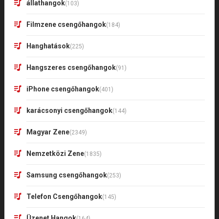
állathangok
(103)
Filmzene csengőhangok
(184)
Hanghatások
(225)
Hangszeres csengőhangok
(91)
iPhone csengőhangok
(401)
karácsonyi csengőhangok
(144)
Magyar Zene
(2349)
Nemzetközi Zene
(1835)
Samsung csengőhangok
(253)
Telefon Csengőhangok
(145)
Üzenet Hangok
(164)