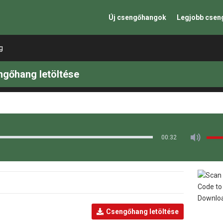
Új csengőhangok
Legjobb cse
g
ngőhang letöltése
00:32
Csengőhang letöltése