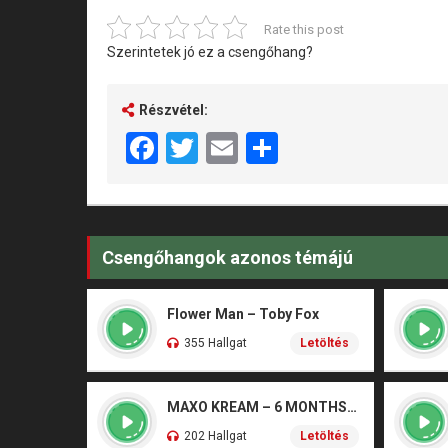
Rate this post
Szerintetek jó ez a csengőhang?
Részvétel:
Facebook
Twitter
Email
Share
Csengőhangok azonos témájú
Flower Man – Toby Fox
355 Hallgat
Letöltés
MAXO KREAM – 6 MONTHS CLEAN
202 Hallgat
Letöltés