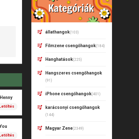
állathangok
(103)
Filmzene csengőhangok
(184)
Hanghatások
(225)
Hangszeres csengőhangok
(91)
iPhone csengőhangok
(401)
 Henny
Letöltés
karácsonyi csengőhangok
(144)
 You
Magyar Zene
(2349)
Letöltés