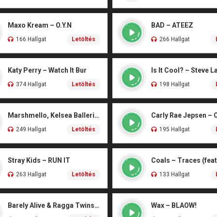
Maxo Kream – O.Y.N
BAD – ATEEZ
166 Hallgat
Letöltés
266 Hallgat
Katy Perry – Watch It Bur
Is It Cool? – Steve L
374 Hallgat
Letöltés
198 Hallgat
Marshmello, Kelsea Ballerini – Another Drink
Carly Rae Jepsen – 
249 Hallgat
Letöltés
195 Hallgat
Stray Kids – RUN IT
263 Hallgat
Letöltés
133 Hallgat
Barely Alive & Ragga Twins – We Set It
Wax – BLAOW!