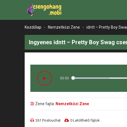
Kezdőlap
-
Nemzetközi Zene
-
idntt – Pretty Boy Swa
Ingyenes idntt – Pretty Boy Swag cse
00:00
Zene fajta:
Nemzetközi Zene
261 Poslouchat
0 Letölthető fájlok