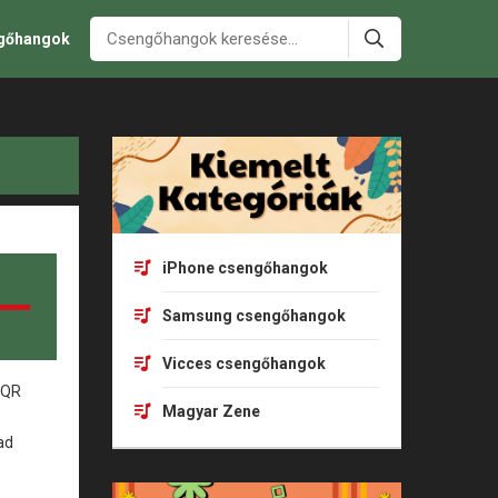
ngőhangok
iPhone csengőhangok
Samsung csengőhangok
Vicces csengőhangok
Magyar Zene