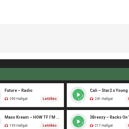
Future – Radio
Cali – Star2 x Young
290 Hallgat
Letöltés
241 Hallgat
Maxo Kream – HOW TF I’M LUCKY
3Breezy – Racks On
193 Hallgat
Letöltés
217 Hallgat