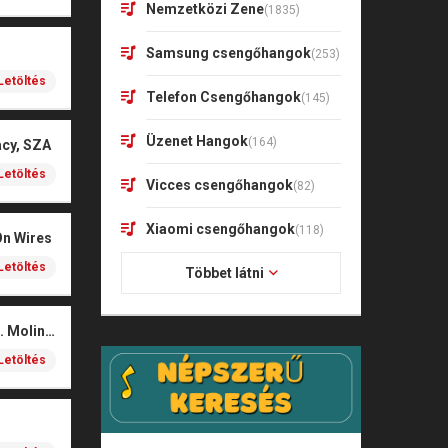
Nemzetközi Zene
(1835)
Samsung csengőhangok
(253)
Letöltés
Telefon Csengőhangok
(145)
Üzenet Hangok
(164)
acy, SZA
Letöltés
Vicces csengőhangok
(82)
Xiaomi csengőhangok
(118)
On Wires
Letöltés
Többet látni
Coals – Traces (feat. Molina)
Letöltés