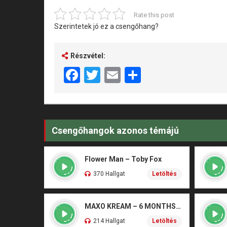
Rate this post
Szerintetek jó ez a csengőhang?
Részvétel:
Facebook
Twitter
Email
Share
Csengőhangok azonos témájú
Flower Man – Toby Fox
370 Hallgat
Letöltés
MAXO KREAM – 6 MONTHS CLEAN
214 Hallgat
Letöltés