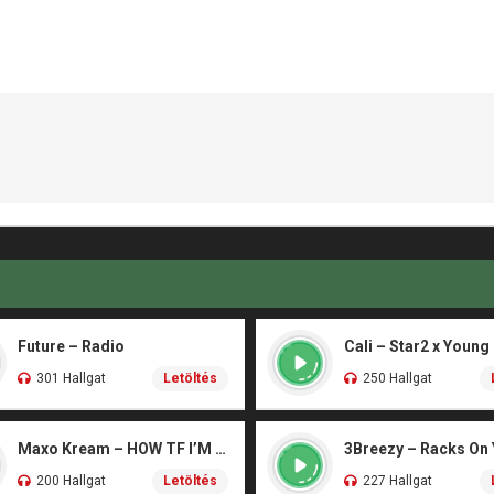
Future – Radio
Cali – Star2 x Young
301 Hallgat
Letöltés
250 Hallgat
Maxo Kream – HOW TF I’M LUCKY
3Breezy – Racks On
200 Hallgat
Letöltés
227 Hallgat