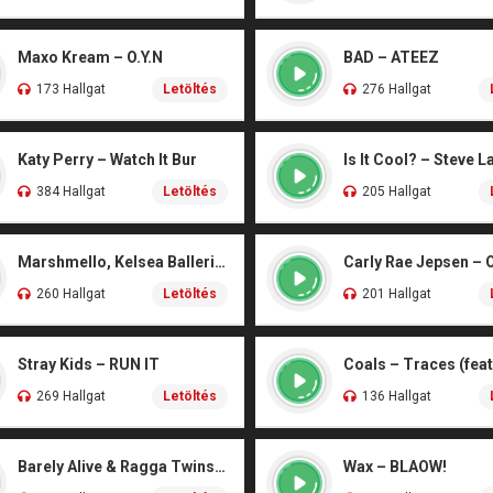
Maxo Kream – O.Y.N
BAD – ATEEZ
173 Hallgat
Letöltés
276 Hallgat
Katy Perry – Watch It Bur
Is It Cool? – Steve L
384 Hallgat
Letöltés
205 Hallgat
Marshmello, Kelsea Ballerini – Another Drink
Carly Rae Jepsen – 
260 Hallgat
Letöltés
201 Hallgat
Stray Kids – RUN IT
269 Hallgat
Letöltés
136 Hallgat
Barely Alive & Ragga Twins – We Set It
Wax – BLAOW!