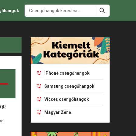
ngőhangok
iPhone csengőhangok
Samsung csengőhangok
Vicces csengőhangok
Magyar Zene