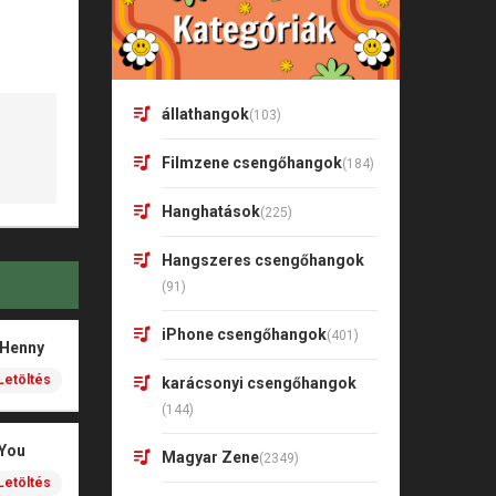
állathangok
(103)
Filmzene csengőhangok
(184)
Hanghatások
(225)
Hangszeres csengőhangok
(91)
iPhone csengőhangok
(401)
 Henny
Letöltés
karácsonyi csengőhangok
(144)
 You
Magyar Zene
(2349)
Letöltés