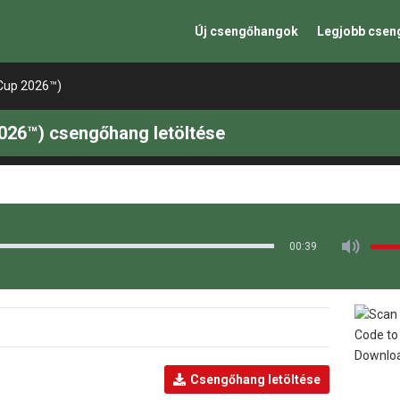
Új csengőhangok
Legjobb cse
 Cup 2026™)
2026™) csengőhang letöltése
00:39
Csengőhang letöltése