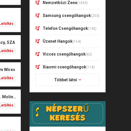
Nemzetközi Zene
(1835)
Samsung csengőhangok
(253)
Letöltés
Telefon Csengőhangok
(145)
Üzenet Hangok
(164)
acy, SZA
Letöltés
Vicces csengőhangok
(82)
Xiaomi csengőhangok
(118)
On Wires
Letöltés
Többet látni
Coals – Traces (feat. Molina)
Letöltés