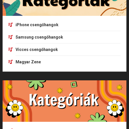
iPhone csengőhangok
Samsung csengőhangok
Vicces csengőhangok
Magyar Zene