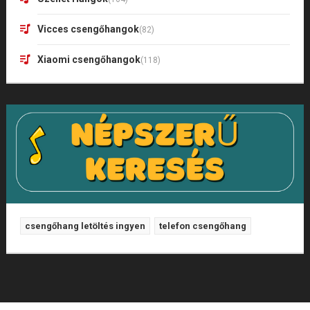
Vicces csengőhangok
(82)
Xiaomi csengőhangok
(118)
csengőhang letöltés ingyen
telefon csengőhang