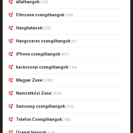
állathangok
(103)
Filmzene csengőhangok
(184)
Hanghatások
(225)
Hangszeres csengőhangok
(91)
iPhone csengőhangok
(401)
karácsonyi csengőhangok
(144)
Magyar Zene
(2349)
Nemzetközi Zene
(1835)
Samsung csengőhangok
(253)
Telefon Csengőhangok
(145)
Üzenet Hangok
(164)