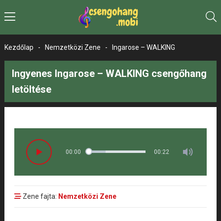
Kezdőlap
-
Nemzetközi Zene
-
Ingarose – WALKING
Ingyenes Ingarose – WALKING csengőhang
letöltése
00:00
00:22
Zene fajta:
Nemzetközi Zene