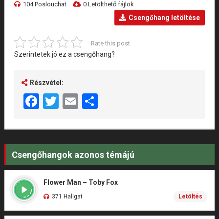
104 Poslouchat
0 Letölthető fájlok
Csengőhang letöltése
Rate this post
Szerintetek jó ez a csengőhang?
Részvétel:
Facebook
Twitter
Email
Share
Csengőhangok azonos témájú
Flower Man – Toby Fox
371 Hallgat
Letöltés