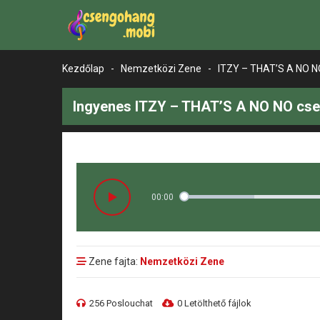
Kezdőlap
-
Nemzetközi Zene
-
ITZY – THAT’S A NO N
Ingyenes ITZY – THAT’S A NO NO cse
00:00
Zene fajta:
Nemzetközi Zene
256 Poslouchat
0 Letölthető fájlok