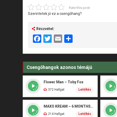
Rate this post
Szerintetek jó ez a csengőhang?
Részvétel:
Facebook
Twitter
Email
Share
Csengőhangok azonos témájú
Flower Man – Toby Fox
372 Hallgat
Letöltés
MAXO KREAM – 6 MONTHS CLEAN
214 Hallgat
Letöltés