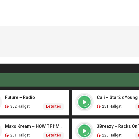
Future – Radio
Cali – Star2 x Young
302 Hallgat
Letöltés
251 Hallgat
Maxo Kream – HOW TF I’M LUCKY
3Breezy – Racks On
201 Hallgat
Letöltés
228 Hallgat