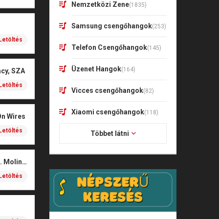
Nemzetközi Zene
(1835)
Samsung csengőhangok
(253)
Letöltés
Telefon Csengőhangok
(145)
Üzenet Hangok
(164)
acy, SZA
Letöltés
Vicces csengőhangok
(82)
Xiaomi csengőhangok
(118)
On Wires
Letöltés
Többet látni
Coals – Traces (feat. Molina)
Letöltés