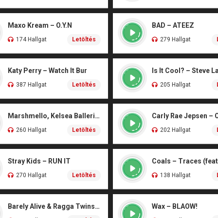
Maxo Kream – O.Y.N
BAD – ATEEZ
174 Hallgat
Letöltés
279 Hallgat
Katy Perry – Watch It Bur
Is It Cool? – Steve L
387 Hallgat
Letöltés
205 Hallgat
Marshmello, Kelsea Ballerini – Another Drink
Carly Rae Jepsen – 
260 Hallgat
Letöltés
202 Hallgat
Stray Kids – RUN IT
270 Hallgat
Letöltés
138 Hallgat
Barely Alive & Ragga Twins – We Set It
Wax – BLAOW!