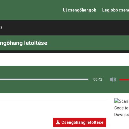
Új csengőhangok
Legjobb cse
O
ngőhang letöltése
00:42
Csengőhang letöltése