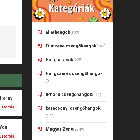
állathangok
(103)
Filmzene csengőhangok
(184)
Hanghatások
(225)
Hangszeres csengőhangok
(91)
iPhone csengőhangok
(401)
 Henny
Letöltés
karácsonyi csengőhangok
(144)
 You
Magyar Zene
(2349)
Letöltés