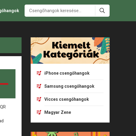
ngőhangok
iPhone csengőhangok
Samsung csengőhangok
Vicces csengőhangok
Magyar Zene