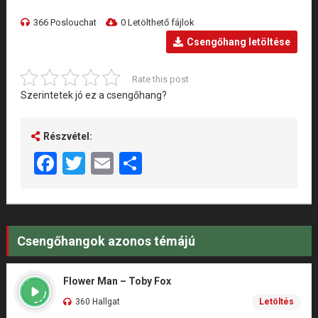
366 Poslouchat
0 Letölthető fájlok
Csengőhang letöltése
Rate this post
Szerintetek jó ez a csengőhang?
Részvétel:
Facebook
Twitter
Email
Share
Csengőhangok azonos témájú
Flower Man – Toby Fox
360 Hallgat
Letöltés