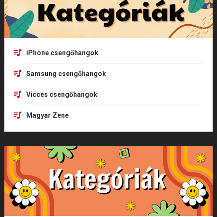
iPhone csengőhangok
Samsung csengőhangok
Vicces csengőhangok
Magyar Zene