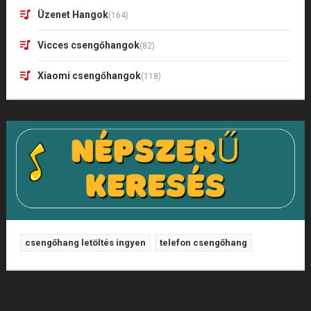
Üzenet Hangok
(164)
Vicces csengőhangok
(82)
Xiaomi csengőhangok
(118)
csengőhang letöltés ingyen
telefon csengőhang