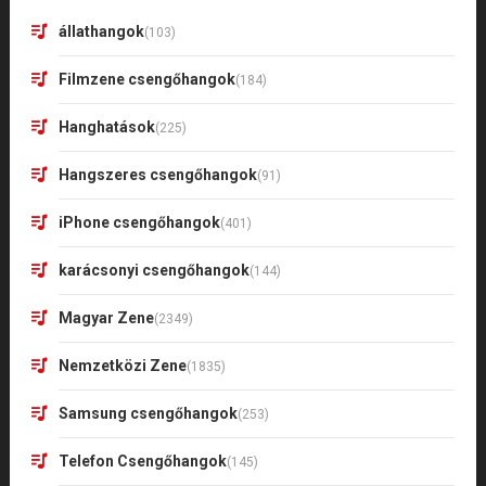
állathangok
(103)
Filmzene csengőhangok
(184)
Hanghatások
(225)
Hangszeres csengőhangok
(91)
iPhone csengőhangok
(401)
karácsonyi csengőhangok
(144)
Magyar Zene
(2349)
Nemzetközi Zene
(1835)
Samsung csengőhangok
(253)
Telefon Csengőhangok
(145)