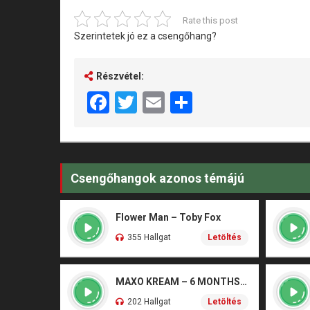
Rate this post
Szerintetek jó ez a csengőhang?
Részvétel:
Facebook
Twitter
Email
Share
Csengőhangok azonos témájú
Flower Man – Toby Fox
355 Hallgat
Letöltés
MAXO KREAM – 6 MONTHS CLEAN
202 Hallgat
Letöltés