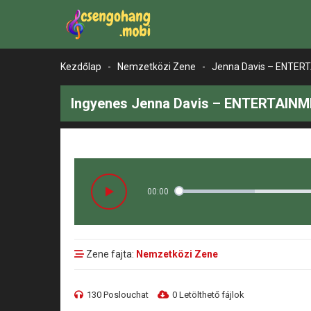
Kezdőlap
-
Nemzetközi Zene
-
Jenna Davis – ENTER
Ingyenes Jenna Davis – ENTERTAINM
00:00
Zene fajta:
Nemzetközi Zene
130 Poslouchat
0 Letölthető fájlok