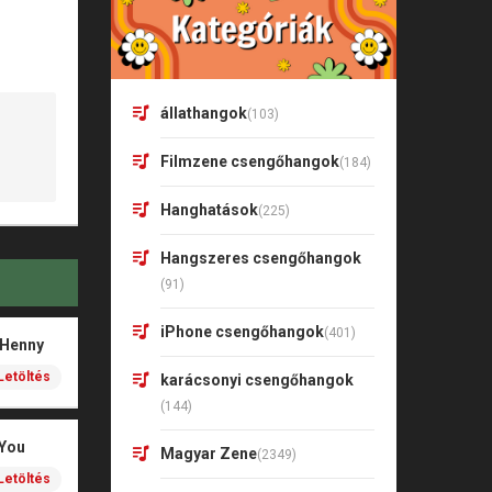
állathangok
(103)
Filmzene csengőhangok
(184)
Hanghatások
(225)
Hangszeres csengőhangok
(91)
iPhone csengőhangok
(401)
 Henny
Letöltés
karácsonyi csengőhangok
(144)
 You
Magyar Zene
(2349)
Letöltés