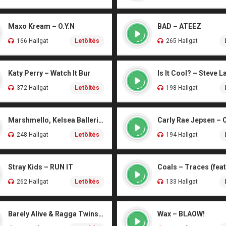
Maxo Kream – O.Y.N
BAD – ATEEZ
166 Hallgat
Letöltés
265 Hallgat
Katy Perry – Watch It Bur
Is It Cool? – Steve L
372 Hallgat
Letöltés
198 Hallgat
Marshmello, Kelsea Ballerini – Another Drink
Carly Rae Jepsen – 
248 Hallgat
Letöltés
194 Hallgat
Stray Kids – RUN IT
262 Hallgat
Letöltés
133 Hallgat
Barely Alive & Ragga Twins – We Set It
Wax – BLAOW!