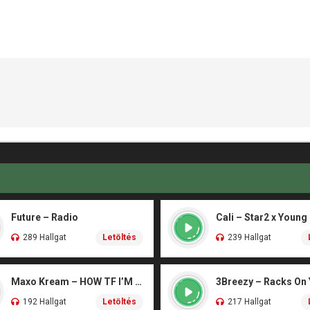
Future – Radio
Cali – Star2 x Young
289 Hallgat
Letöltés
239 Hallgat
Maxo Kream – HOW TF I’M LUCKY
3Breezy – Racks On
192 Hallgat
Letöltés
217 Hallgat