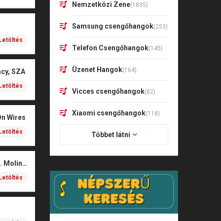
Nemzetközi Zene
(1835)
Samsung csengőhangok
(253)
Letöltés
Telefon Csengőhangok
(145)
Üzenet Hangok
(164)
acy, SZA
Letöltés
Vicces csengőhangok
(82)
Xiaomi csengőhangok
(118)
On Wires
Letöltés
Többet látni
Coals – Traces (feat. Molina)
Letöltés