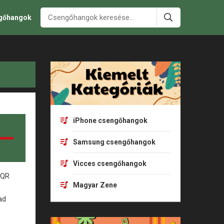
ngőhangok
iPhone csengőhangok
Samsung csengőhangok
Vicces csengőhangok
Magyar Zene