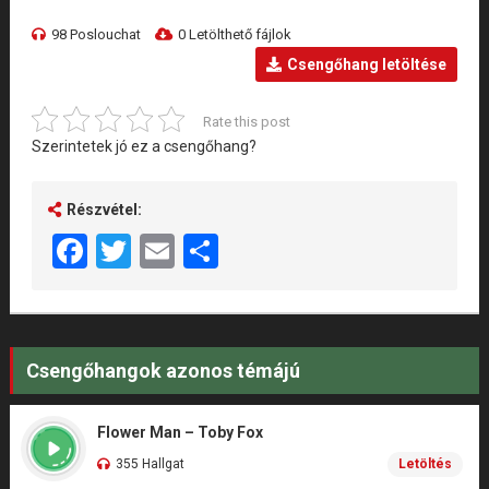
98 Poslouchat
0 Letölthető fájlok
Csengőhang letöltése
Rate this post
Szerintetek jó ez a csengőhang?
Részvétel:
Facebook
Twitter
Email
Share
Csengőhangok azonos témájú
Flower Man – Toby Fox
355 Hallgat
Letöltés