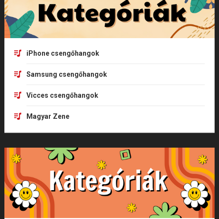
iPhone csengőhangok
Samsung csengőhangok
Vicces csengőhangok
Magyar Zene