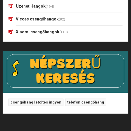
Üzenet Hangok
(164)
Vicces csengőhangok
(82)
Xiaomi csengőhangok
(118)
csengőhang letöltés ingyen
telefon csengőhang