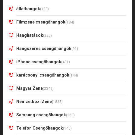
állathangok
(103)
Filmzene csengőhangok
(184)
Hanghatások
(225)
Hangszeres csengőhangok
(91)
iPhone csengőhangok
(401)
karácsonyi csengőhangok
(144)
Magyar Zene
(2349)
Nemzetközi Zene
(1835)
Samsung csengőhangok
(253)
Telefon Csengőhangok
(145)