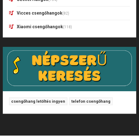
Vicces csengőhangok
(82)
Xiaomi csengőhangok
(118)
csengőhang letöltés ingyen
telefon csengőhang