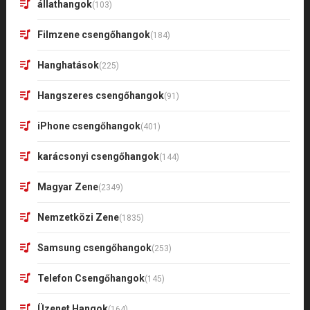
állathangok
(103)
Filmzene csengőhangok
(184)
Hanghatások
(225)
Hangszeres csengőhangok
(91)
iPhone csengőhangok
(401)
karácsonyi csengőhangok
(144)
Magyar Zene
(2349)
Nemzetközi Zene
(1835)
Samsung csengőhangok
(253)
Telefon Csengőhangok
(145)
Üzenet Hangok
(164)