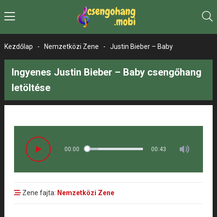
Kezdőlap
-
Nemzetközi Zene
-
Justin Bieber – Baby
Ingyenes Justin Bieber – Baby csengőhang
letöltése
00:00
00:43
Zene fajta:
Nemzetközi Zene