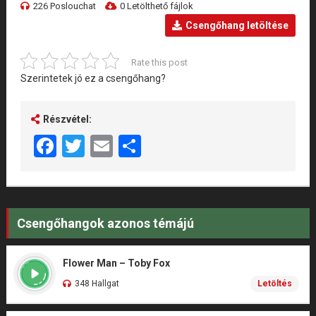
226 Poslouchat
0 Letölthető fájlok
Csengőhang letöltése
Rate this post
Szerintetek jó ez a csengőhang?
Részvétel:
Facebook
Twitter
Email
Share
Csengőhangok azonos témájú
Flower Man – Toby Fox
348 Hallgat
Letöltés