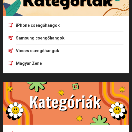
iPhone csengőhangok
Samsung csengőhangok
Vicces csengőhangok
Magyar Zene