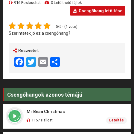
916 Poslouchat
0 Letölthető fájlok
Csengőhang letöltése
5/5 - (1 vote)
Szerintetek jó ez a csengőhang?
Részvétel:
Facebook
Twitter
Email
Share
Csengőhangok azonos témájú
Mr Bean Christmas
1157 Hallgat
Letöltés