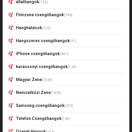
állathangok
(103)
Filmzene csengőhangok
(184)
Hanghatások
(225)
Hangszeres csengőhangok
(91)
iPhone csengőhangok
(401)
karácsonyi csengőhangok
(144)
Magyar Zene
(2349)
Nemzetközi Zene
(1835)
Samsung csengőhangok
(253)
Telefon Csengőhangok
(145)
Üzenet Hangok
(164)