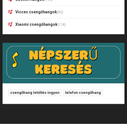
Vicces csengőhangok
(82)
Xiaomi csengőhangok
(118)
csengőhang letöltés ingyen
telefon csengőhang