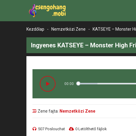
Kezdőlap
-
Nemzetközi Zene
-
KATSEYE – Monster Hi
Ingyenes KATSEYE – Monster High Fr
00:00
Zene fajta:
Nemzetközi Zene
507 Poslouchat
0 Letölthető fájlok