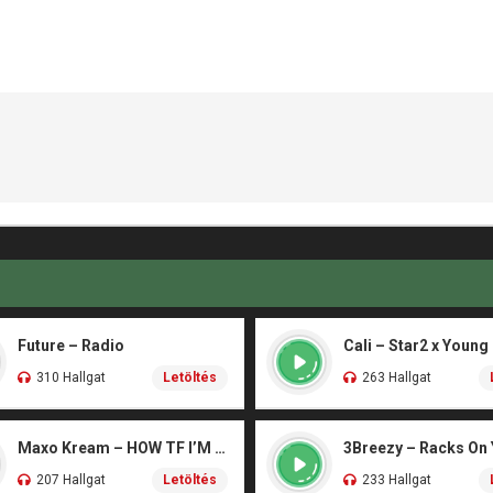
Future – Radio
Cali – Star2 x Young
310 Hallgat
Letöltés
263 Hallgat
Maxo Kream – HOW TF I’M LUCKY
3Breezy – Racks On
207 Hallgat
Letöltés
233 Hallgat