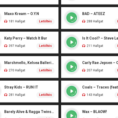
Maxo Kream – O.Y.N
BAD – ATEEZ
181 Hallgat
Letöltés
288 Hallgat
Katy Perry – Watch It Bur
Is It Cool? – Steve L
397 Hallgat
Letöltés
211 Hallgat
Marshmello, Kelsea Ballerini – Another Drink
Carly Rae Jepsen – 
270 Hallgat
Letöltés
207 Hallgat
Stray Kids – RUN IT
281 Hallgat
Letöltés
143 Hallgat
Barely Alive & Ragga Twins – We Set It
Wax – BLAOW!