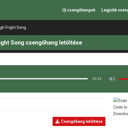
Új csengőhangok
Legjobb cse
gh Fright Song
ight Song csengőhang letöltése
00:33
Csengőhang letöltése