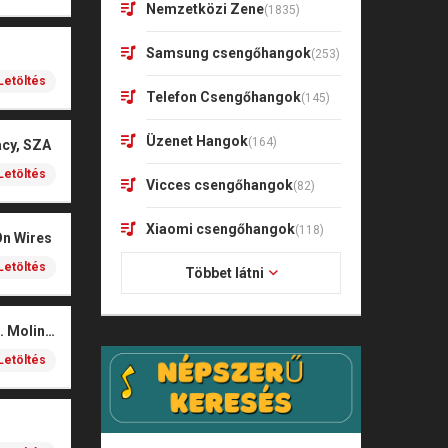
Nemzetközi Zene
(1835)
Samsung csengőhangok
(253)
Letöltés
Telefon Csengőhangok
(145)
Üzenet Hangok
(164)
acy, SZA
Letöltés
Vicces csengőhangok
(82)
Xiaomi csengőhangok
(118)
On Wires
Letöltés
Többet látni
Coals – Traces (feat. Molina)
Letöltés