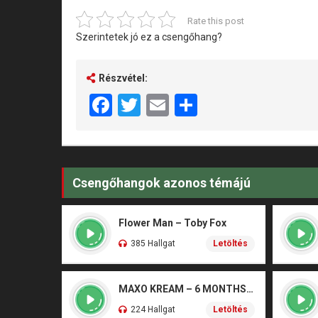
Rate this post
Szerintetek jó ez a csengőhang?
Részvétel:
Facebook
Twitter
Email
Share
Csengőhangok azonos témájú
Flower Man – Toby Fox
385 Hallgat
Letöltés
MAXO KREAM – 6 MONTHS CLEAN
224 Hallgat
Letöltés