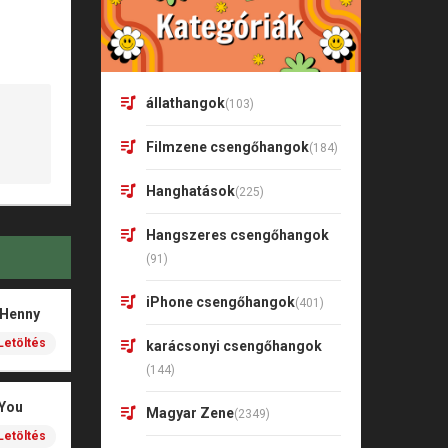
állathangok
(103)
Filmzene csengőhangok
(184)
Hanghatások
(225)
Hangszeres csengőhangok
(91)
iPhone csengőhangok
(401)
 Henny
Letöltés
karácsonyi csengőhangok
(144)
 You
Magyar Zene
(2349)
Letöltés