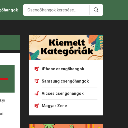
ngőhangok
iPhone csengőhangok
Samsung csengőhangok
Vicces csengőhangok
Magyar Zene