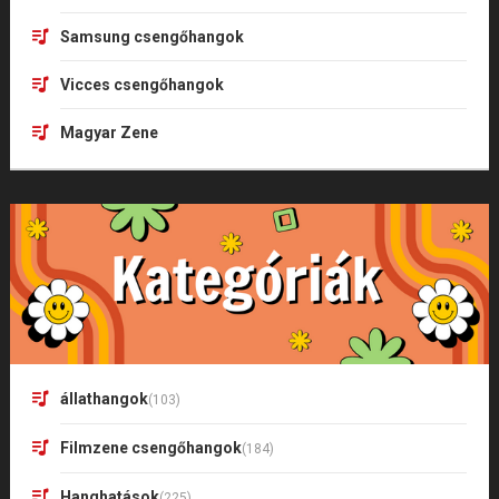
Samsung csengőhangok
Vicces csengőhangok
Magyar Zene
állathangok
(103)
Filmzene csengőhangok
(184)
Hanghatások
(225)