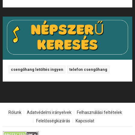
csengőhang letöltés ingyen
telefon csengőhang
Rólunk
Adatvédelmi irányelvek
Felhasználási feltételek
Felelősségkizárás
Kapcsolat