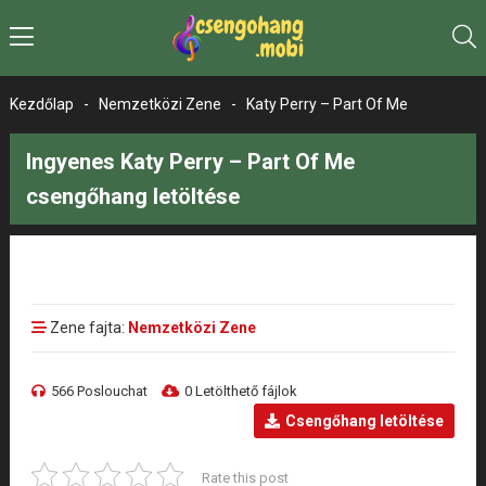
Kezdőlap
-
Nemzetközi Zene
-
Katy Perry – Part Of Me
Ingyenes Katy Perry – Part Of Me
csengőhang letöltése
Zene fajta:
Nemzetközi Zene
566 Poslouchat
0 Letölthető fájlok
Csengőhang letöltése
Rate this post