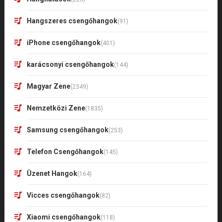
Hangszeres csengőhangok
(91)
iPhone csengőhangok
(401)
karácsonyi csengőhangok
(144)
Magyar Zene
(2349)
Nemzetközi Zene
(1835)
Samsung csengőhangok
(253)
Telefon Csengőhangok
(145)
Üzenet Hangok
(164)
Vicces csengőhangok
(82)
Xiaomi csengőhangok
(118)