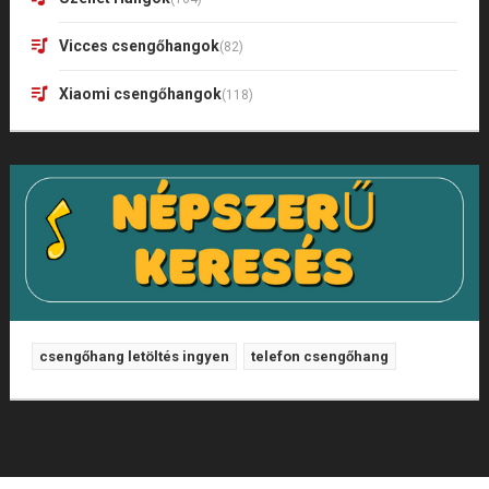
Vicces csengőhangok
(82)
Xiaomi csengőhangok
(118)
csengőhang letöltés ingyen
telefon csengőhang