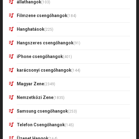
állathangok
(103)
Filmzene csengőhangok
(184)
Hanghatások
(225)
Hangszeres csengőhangok
(91)
iPhone csengőhangok
(401)
karácsonyi csengőhangok
(144)
Magyar Zene
(2349)
Nemzetközi Zene
(1835)
Samsung csengőhangok
(253)
Telefon Csengőhangok
(145)
Üzenet Hangok
(164)