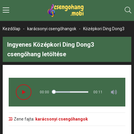
Kezdőlap
-
karácsonyi csengőhangok
-
Középkori Ding Dong3
Ingyenes Középkori Ding Dong3
csengőhang letöltése
00:00
00:11
Zene fajta:
karácsonyi csengőhangok