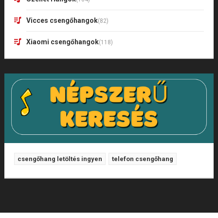
Vicces csengőhangok
(82)
Xiaomi csengőhangok
(118)
csengőhang letöltés ingyen
telefon csengőhang