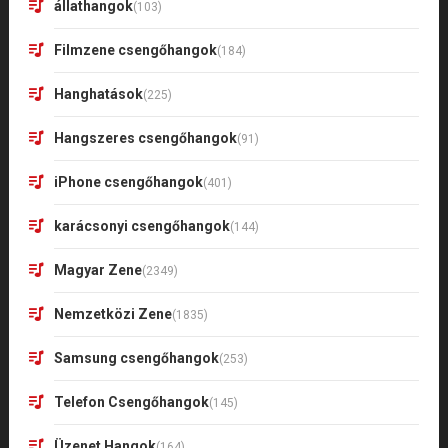
állathangok
(103)
Filmzene csengőhangok
(184)
Hanghatások
(225)
Hangszeres csengőhangok
(91)
iPhone csengőhangok
(401)
karácsonyi csengőhangok
(144)
Magyar Zene
(2349)
Nemzetközi Zene
(1835)
Samsung csengőhangok
(253)
Telefon Csengőhangok
(145)
Üzenet Hangok
(164)