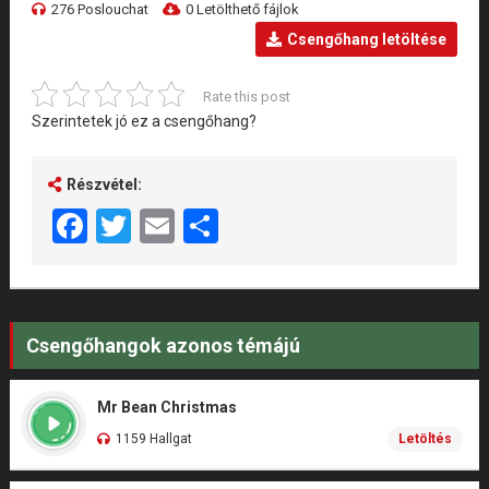
276 Poslouchat
0 Letölthető fájlok
Csengőhang letöltése
Rate this post
Szerintetek jó ez a csengőhang?
Részvétel:
Facebook
Twitter
Email
Share
Csengőhangok azonos témájú
Mr Bean Christmas
1159 Hallgat
Letöltés