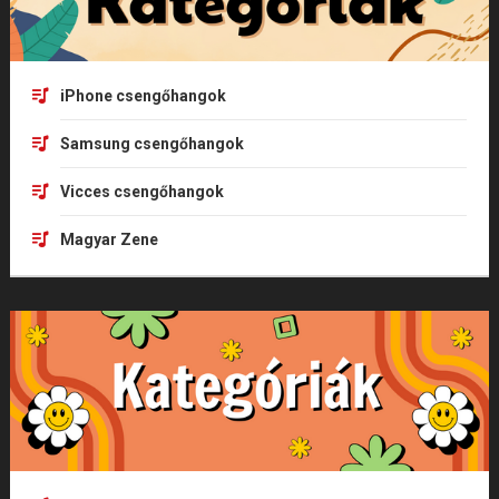
iPhone csengőhangok
Samsung csengőhangok
Vicces csengőhangok
Magyar Zene