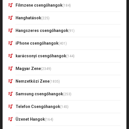
Filmzene csengőhangok
(184)
Hanghatások
(225)
Hangszeres csengőhangok
(91)
iPhone csengőhangok
(401)
karácsonyi csengőhangok
(144)
Magyar Zene
(2349)
Nemzetközi Zene
(1835)
Samsung csengőhangok
(253)
Telefon Csengőhangok
(145)
Üzenet Hangok
(164)