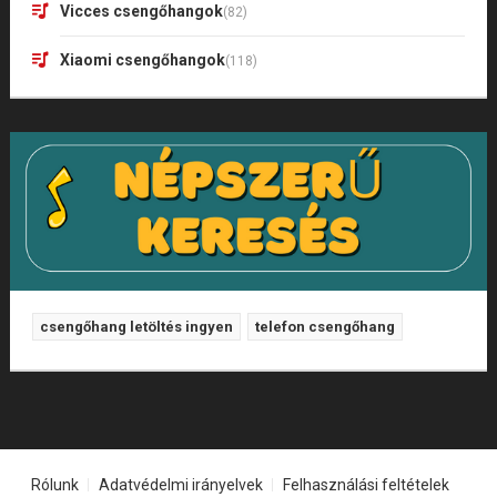
Vicces csengőhangok
(82)
Xiaomi csengőhangok
(118)
csengőhang letöltés ingyen
telefon csengőhang
Rólunk
Adatvédelmi irányelvek
Felhasználási feltételek