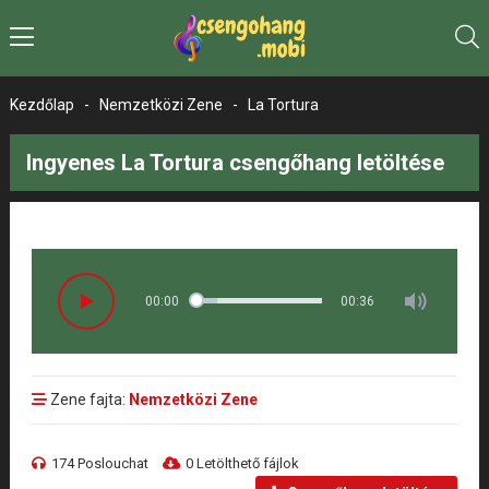
Kezdőlap
-
Nemzetközi Zene
-
La Tortura
Ingyenes La Tortura csengőhang letöltése
00:00
00:36
Zene fajta:
Nemzetközi Zene
174 Poslouchat
0 Letölthető fájlok