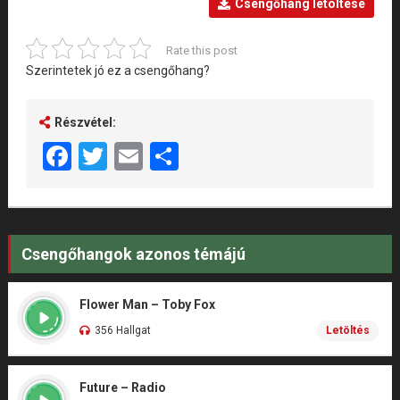
Csengőhang letöltése
Rate this post
Szerintetek jó ez a csengőhang?
Részvétel:
Facebook
Twitter
Email
Share
Csengőhangok azonos témájú
Flower Man – Toby Fox
356 Hallgat
Letöltés
Future – Radio